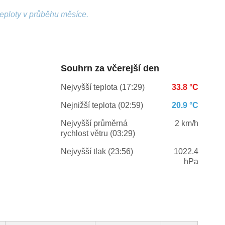
teploty v průběhu měsíce.
Souhrn za včerejší den
Nejvyšší teplota (17:29)
33.8 °C
Nejnižší teplota (02:59)
20.9 °C
Nejvyšší průměrná
2 km/h
rychlost větru (03:29)
Nejvyšší tlak (23:56)
1022.4
hPa