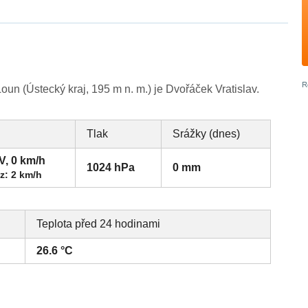
n (Ústecký kraj, 195 m n. m.) je Dvořáček Vratislav.
Tlak
Srážky (dnes)
V, 0 km/h
1024 hPa
0 mm
z: 2 km/h
Teplota před 24 hodinami
26.6 °C