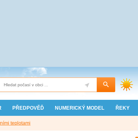
R
PŘEDPOVĚĎ
NUMERICKÝ
MODEL
ŘEKY
ními teplotami