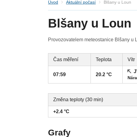
Úvod
Aktuální počasí
Blšany u Loun
Blšany u Loun
Provozovatelem meteostanice Blšany u Lou
Čas měření
Teplota
Vítr
J
07:59
20.2 °C
Nára
Změna teploty (30 min)
+2.4 °C
Grafy