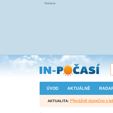
Přejít
na
hlavní
obsah
ÚVOD
AKTUÁLNĚ
RADA
Převážně slunečno s let
AKTUALITA: