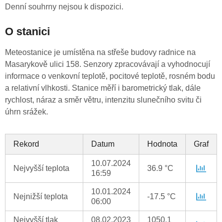
Denní souhrny nejsou k dispozici.
O stanici
Meteostanice je umístěna na střeše budovy radnice na
Masarykově ulici 158. Senzory zpracovávají a vyhodnocují
informace o venkovní teplotě, pocitové teplotě, rosném bodu
a relativní vlhkosti. Stanice měří i barometrický tlak, dále
rychlost, náraz a směr větru, intenzitu slunečního svitu či
úhrn srážek.
Rekord
Datum
Hodnota
Graf
10.07.2024
Nejvyšší teplota
36.9 °C
16:59
10.01.2024
Nejnižší teplota
-17.5 °C
06:00
Nejvyšší tlak
08.02.2023
1050.1