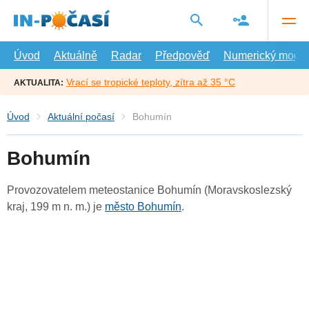
Přejít
na
hlavní
obsah
Úvod
Aktuálně
Radar
Předpověď
Numerický model
Vrací se tropické teploty, zítra až 35 °C
AKTUALITA:
Úvod
Aktuální počasí
Bohumín
Bohumín
Provozovatelem meteostanice Bohumín (Moravskoslezský
kraj, 199 m n. m.) je
město Bohumín
.