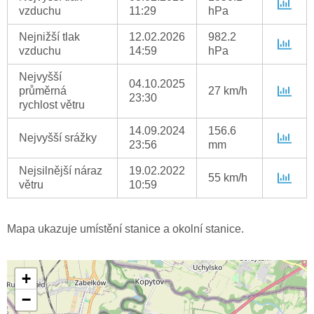
vzduchu
11:29
hPa
Nejnižší tlak
12.02.2026
982.2
vzduchu
14:59
hPa
Nejvyšší
04.10.2025
průměrná
27 km/h
23:30
rychlost větru
14.09.2024
156.6
Nejvyšší srážky
23:56
mm
Nejsilnější náraz
19.02.2022
55 km/h
větru
10:59
Mapa ukazuje umístění stanice a okolní stanice.
+
−