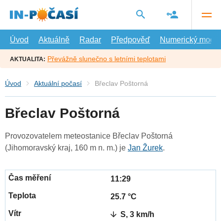
Přejít
na
hlavní
obsah
Úvod
Aktuálně
Radar
Předpověď
Numerický model
Převážně slunečno s letními teplotami
AKTUALITA:
Úvod
Aktuální počasí
Břeclav Poštorná
Břeclav Poštorná
Provozovatelem meteostanice Břeclav Poštorná
(Jihomoravský kraj, 160 m n. m.) je
Jan Žurek
.
11:29
25.7 °C
S, 3 km/h