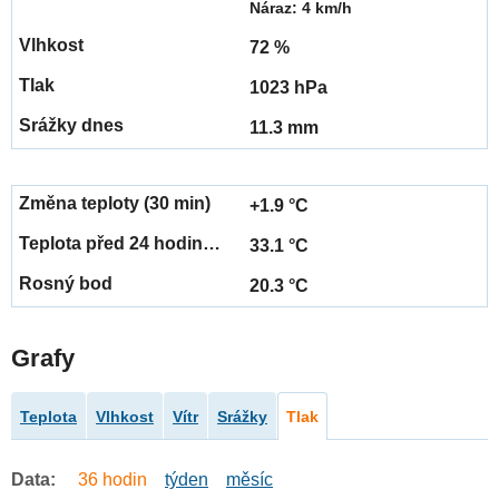
Náraz: 4 km/h
72 %
1023 hPa
11.3 mm
+1.9 °C
33.1 °C
20.3 °C
Grafy
Teplota
Vlhkost
Vítr
Srážky
Tlak
Data:
36 hodin
týden
měsíc