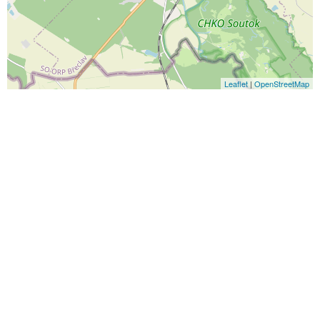
Leaflet
|
OpenStreetMap