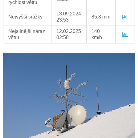
rychlost větru
13.09.2024
Nejvyšší srážky
85.8 mm
23:53
Nejsilnější náraz
12.02.2025
140
větru
02:58
km/h