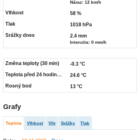
Náraz: 12 km/h
58 %
1018 hPa
2.4 mm
Intenzita: 0 mm/h
-0.3 °C
24.6 °C
13 °C
Grafy
Teplota
Vlhkost
Vítr
Srážky
Tlak