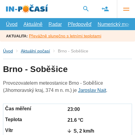
Přejít
na
hlavní
obsah
Úvod
Aktuálně
Radar
Předpověď
Numerický model
Převážně slunečno s letními teplotami
AKTUALITA:
Úvod
Aktuální počasí
Brno - Soběšice
Brno - Soběšice
Provozovatelem meteostanice Brno - Soběšice
(Jihomoravský kraj, 374 m n. m.) je
Jaroslav Najt
.
23:00
21.6 °C
S, 2 km/h