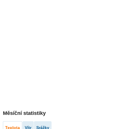
Měsíční statistiky
Teplota
Vítr
Srážky