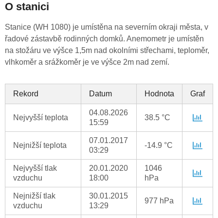
O stanici
Stanice (WH 1080) je umístěna na severním okraji města, v
řadové zástavbě rodinných domků. Anemometr je umístěn
na stožáru ve výšce 1,5m nad okolními střechami, teploměr,
vlhkoměr a srážkoměr je ve výšce 2m nad zemí.
Rekord
Datum
Hodnota
Graf
04.08.2026
Nejvyšší teplota
38.5 °C
15:59
07.01.2017
Nejnižší teplota
-14.9 °C
03:29
Nejvyšší tlak
20.01.2020
1046
vzduchu
18:00
hPa
Nejnižší tlak
30.01.2015
977 hPa
vzduchu
13:29