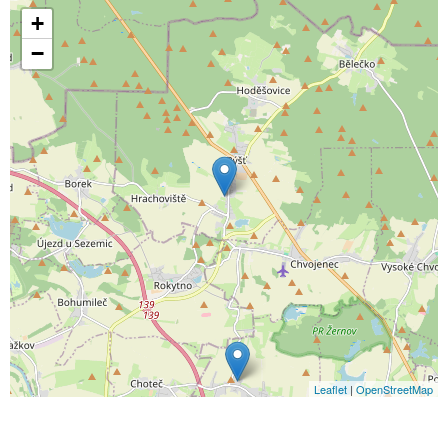
+
−
Leaflet
|
OpenStreetMap