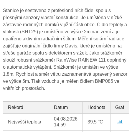
Stanice je sestavena z profesionálních čidel spolu s
přesnými senzory vlastní konstrukce. Je umístěna v nízké
zástavbě rodinných domků v jižní části obce. Čidlo teploty a
vlhkosti (SHT25) je umístěno ve výšce 2m nad zemí a je
opatřeno aktivním radiačním štítem. Měření solární radiace
zajišťuje originální čidlo firmy Davis, které je umístěno na
střeše garáže spolu s detektorem srážek. Jako srážkoměr
slouží robusní srážkoměr RainWise RAINEW 111 doplněný
o automatické vytápění. Srážkoměr je umístěn ve výšce
1,8m. Rychlost a směr větru zaznamenává upravený senzor
ve výšce 5m. Tlak vzduchu je měřen čidlem BMP085 ve
vnitřních prostorách.
Rekord
Datum
Hodnota
Graf
04.08.2026
Nejvyšší teplota
39.5 °C
14:59