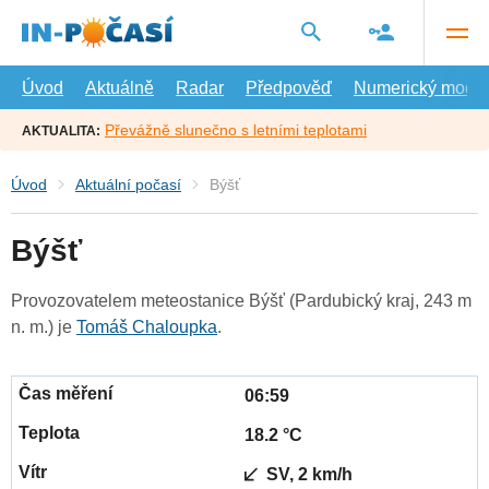
Přejít
na
hlavní
obsah
Úvod
Aktuálně
Radar
Předpověď
Numerický model
Převážně slunečno s letními teplotami
AKTUALITA:
Úvod
Aktuální počasí
Býšť
Býšť
Provozovatelem meteostanice Býšť (Pardubický kraj, 243 m
n. m.) je
Tomáš Chaloupka
.
06:59
18.2 °C
SV, 2 km/h