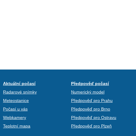
Aktuální počasí
Předpověď počasí
Radarové snímky
Numerický model
Meteostanice
Předpověď pro Prahu
Počasí u vás
Předpověď pro Brno
Webkamery
Předpověď pro Ostravu
Teplotní mapa
Předpověď pro Plzeň