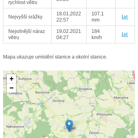
rychlost větru
18.01.2022
107.1
Nejvyšší srážky
22:57
mm
Nejsilnější náraz
19.02.2021
184
větru
04:27
km/h
Mapa ukazuje umístění stanice a okolní stanice.
+
−