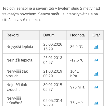
Teplotní senzor je u severní zdi v trvalém stínu 2 metry nad
travnatým povrchem. Senzor směru a intenzity větru je na
střeše cca v 6 metrech.
Rekord
Datum
Hodnota
Graf
28.06.2026
Nejvyšší teplota
36.9 °C
15:29
26.01.2013
Nejnižší teplota
-17.6 °C
04:57
Nejvyšší tlak
21.03.2019
1041
vzduchu
00:29
hPa
Nejnižší tlak
30.01.2015
975 hPa
vzduchu
05:27
Nejvyšší
05.05.2014
průměrná
75 km/h
20:28