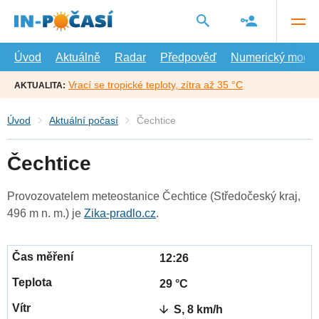
Přejít
na
hlavní
obsah
Úvod
Aktuálně
Radar
Předpověď
Numerický model
Vrací se tropické teploty, zítra až 35 °C
AKTUALITA:
Úvod
Aktuální počasí
Čechtice
Čechtice
Provozovatelem meteostanice Čechtice (Středočeský kraj,
496 m n. m.) je
Zika-pradlo.cz
.
12:26
29 °C
S, 8 km/h