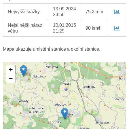
13.09.2024
Nejvyšší srážky
75.2 mm
23:56
Nejsilnější náraz
10.01.2015
90 km/h
větru
21:29
Mapa ukazuje umístění stanice a okolní stanice.
+
−