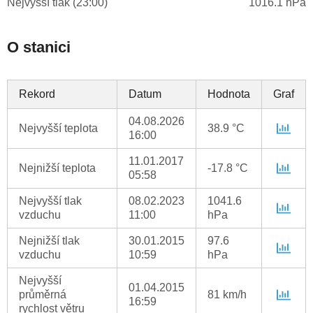
Nejvyšší tlak (23:00)
1016.1 hPa
O stanici
Rekord
Datum
Hodnota
Graf
04.08.2026
Nejvyšší teplota
38.9 °C
16:00
11.01.2017
Nejnižší teplota
-17.8 °C
05:58
Nejvyšší tlak
08.02.2023
1041.6
vzduchu
11:00
hPa
Nejnižší tlak
30.01.2015
97.6
vzduchu
10:59
hPa
Nejvyšší
01.04.2015
průměrná
81 km/h
16:59
rychlost větru