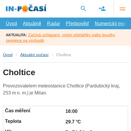
Přejít
na
hlavní
obsah
Úvod
Aktuálně
Radar
Předpověď
Numerický model
Začíná ochlazení, místy přeháňky nebo bouřky,
AKTUALITA:
zejména na východě
Úvod
Aktuální počasí
Choltice
Choltice
Provozovatelem meteostanice Choltice (Pardubický kraj,
253 m n. m.) je Milan.
16:00
29.7 °C