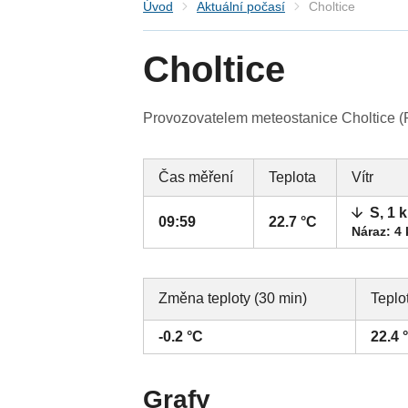
Úvod
Aktuální počasí
Choltice
Choltice
Provozovatelem meteostanice Choltice (Pa
Čas měření
Teplota
Vítr
S, 1 
09:59
22.7 °C
Náraz: 4
Změna teploty (30 min)
Teplo
-0.2 °C
22.4 
Grafy