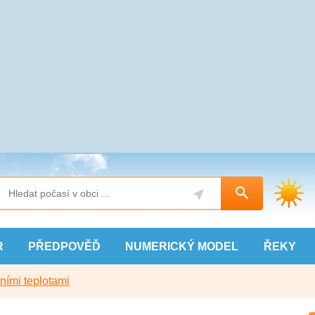
R
PŘEDPOVĚĎ
NUMERICKÝ
MODEL
ŘEKY
ními teplotami