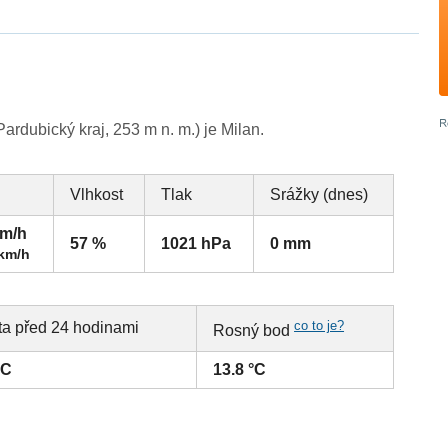
rdubický kraj, 253 m n. m.) je Milan.
Vlhkost
Tlak
Srážky (dnes)
km/h
57 %
1021 hPa
0 mm
 km/h
co to je?
ta před 24 hodinami
Rosný bod
°C
13.8 °C