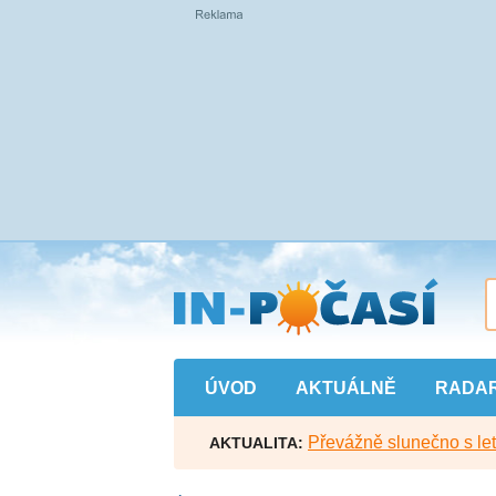
Přejít
na
hlavní
obsah
ÚVOD
AKTUÁLNĚ
RADA
Převážně slunečno s let
AKTUALITA: