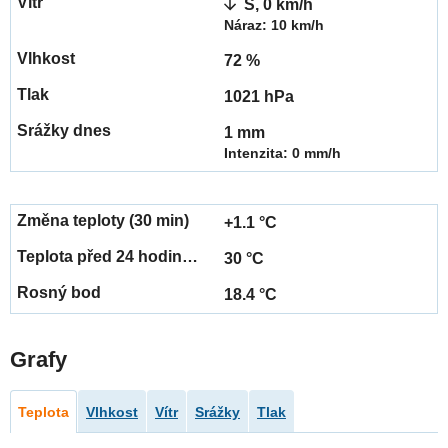
S, 0 km/h
Náraz: 10 km/h
72 %
1021 hPa
1 mm
Intenzita: 0 mm/h
+1.1 °C
30 °C
18.4 °C
Grafy
Teplota
Vlhkost
Vítr
Srážky
Tlak