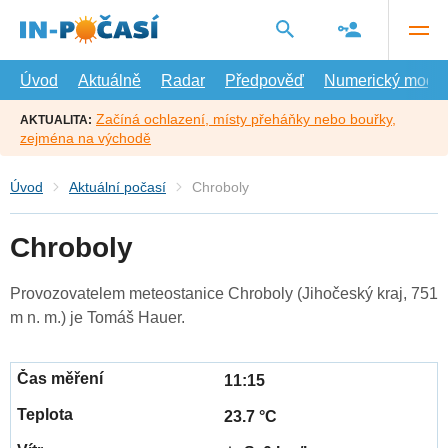
Přejít
na
hlavní
obsah
Úvod
Aktuálně
Radar
Předpověď
Numerický model
Začíná ochlazení, místy přeháňky nebo bouřky,
AKTUALITA:
zejména na východě
Úvod
Aktuální počasí
Chroboly
Chroboly
Provozovatelem meteostanice Chroboly (Jihočeský kraj, 751
m n. m.) je Tomáš Hauer.
11:15
23.7 °C