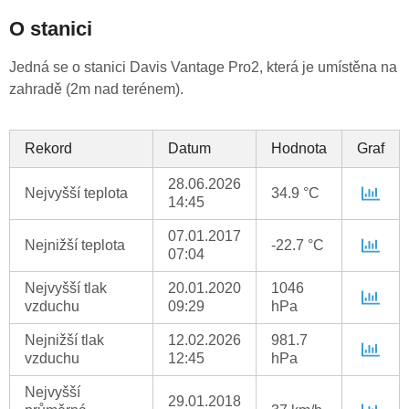
O stanici
Jedná se o stanici Davis Vantage Pro2, která je umístěna na
zahradě (2m nad terénem).
Rekord
Datum
Hodnota
Graf
28.06.2026
Nejvyšší teplota
34.9 °C
14:45
07.01.2017
Nejnižší teplota
-22.7 °C
07:04
Nejvyšší tlak
20.01.2020
1046
vzduchu
09:29
hPa
Nejnižší tlak
12.02.2026
981.7
vzduchu
12:45
hPa
Nejvyšší
29.01.2018