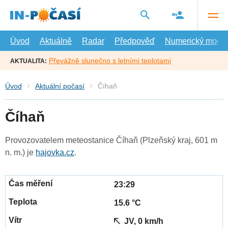
Přejít
na
hlavní
obsah
Úvod
Aktuálně
Radar
Předpověď
Numerický model
Převážně slunečno s letními teplotami
AKTUALITA:
Úvod
Aktuální počasí
Číhaň
Číhaň
Provozovatelem meteostanice Číhaň (Plzeňský kraj, 601 m
n. m.) je
hajovka.cz
.
23:29
15.6 °C
JV, 0 km/h