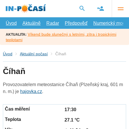
Přejít
na
hlavní
obsah
Úvod
Aktuálně
Radar
Předpověď
Numerický model
Víkend bude slunečný s letními, zítra i tropickými
AKTUALITA:
teplotami
Úvod
Aktuální počasí
Číhaň
Číhaň
Provozovatelem meteostanice Číhaň (Plzeňský kraj, 601 m
n. m.) je
hajovka.cz
.
17:30
27.1 °C