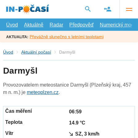
Přejít
na
hlavní
obsah
Úvod
Aktuálně
Radar
Předpověď
Numerický model
Převážně slunečno s letními teplotami
AKTUALITA:
Úvod
Aktuální počasí
Darmyšl
Darmyšl
Provozovatelem meteostanice Darmyšl (Plzeňský kraj, 457
m n. m.) je
meteoplzen.cz
.
06:59
14.9 °C
SZ, 3 km/h