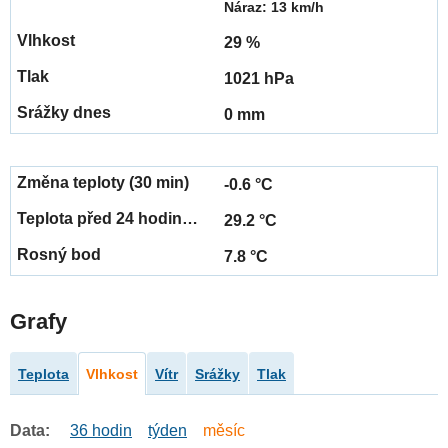
Náraz: 13 km/h
29 %
1021 hPa
0 mm
-0.6 °C
29.2 °C
7.8 °C
Grafy
Teplota
Vlhkost
Vítr
Srážky
Tlak
Data:
36 hodin
týden
měsíc