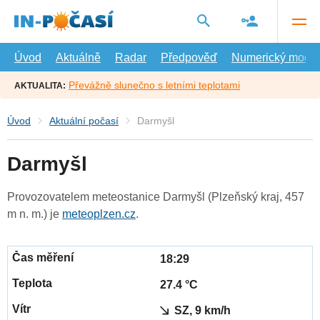
Přejít
na
hlavní
obsah
Úvod
Aktuálně
Radar
Předpověď
Numerický model
Převážně slunečno s letními teplotami
AKTUALITA:
Úvod
Aktuální počasí
Darmyšl
Darmyšl
Provozovatelem meteostanice Darmyšl (Plzeňský kraj, 457
m n. m.) je
meteoplzen.cz
.
18:29
27.4 °C
SZ, 9 km/h