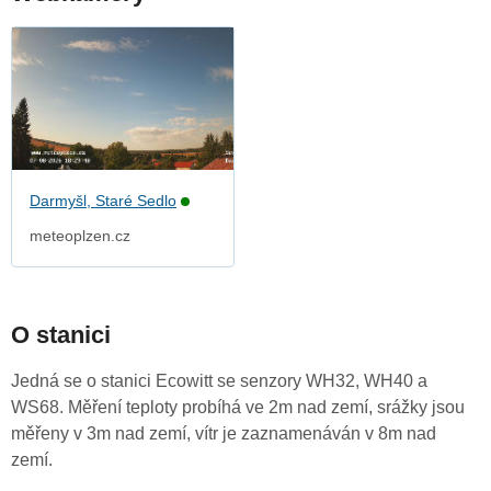
Darmyšl, Staré Sedlo
meteoplzen.cz
O stanici
Jedná se o stanici Ecowitt se senzory WH32, WH40 a
WS68. Měření teploty probíhá ve 2m nad zemí, srážky jsou
měřeny v 3m nad zemí, vítr je zaznamenáván v 8m nad
zemí.