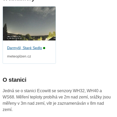
Darmyšl, Staré Sedlo
meteoplzen.cz
O stanici
Jedná se o stanici Ecowitt se senzory WH32, WH40 a
WS68. Měření teploty probíhá ve 2m nad zemí, srážky jsou
měřeny v 3m nad zemí, vítr je zaznamenáván v 8m nad
zemí.