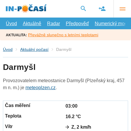
Přejít
na
hlavní
obsah
Úvod
Aktuálně
Radar
Předpověď
Numerický model
Převážně slunečno s letními teplotami
AKTUALITA:
Úvod
Aktuální počasí
Darmyšl
Darmyšl
Provozovatelem meteostanice Darmyšl (Plzeňský kraj, 457
m n. m.) je
meteoplzen.cz
.
03:00
16.2 °C
Z, 2 km/h