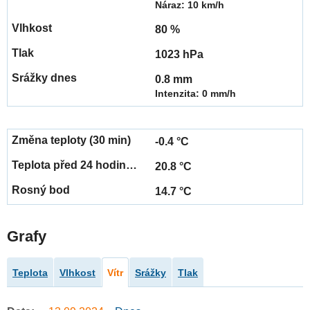
Náraz: 10 km/h
80 %
1023 hPa
0.8 mm
Intenzita: 0 mm/h
-0.4 °C
20.8 °C
14.7 °C
Grafy
Teplota
Vlhkost
Vítr
Srážky
Tlak