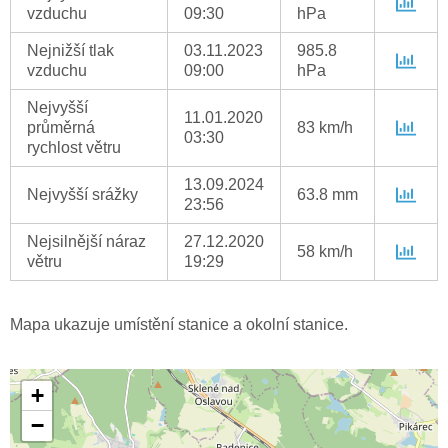
vzduchu
09:30
hPa
Nejnižší tlak
03.11.2023
985.8
vzduchu
09:00
hPa
Nejvyšší
11.01.2020
průměrná
83 km/h
03:30
rychlost větru
13.09.2024
Nejvyšší srážky
63.8 mm
23:56
Nejsilnější náraz
27.12.2020
58 km/h
větru
19:29
Mapa ukazuje umístění stanice a okolní stanice.
+
−