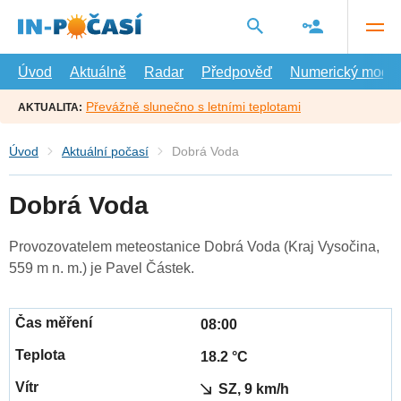
Přejít
na
hlavní
obsah
Úvod
Aktuálně
Radar
Předpověď
Numerický model
Převážně slunečno s letními teplotami
AKTUALITA:
Úvod
Aktuální počasí
Dobrá Voda
Dobrá Voda
Provozovatelem meteostanice Dobrá Voda (Kraj Vysočina,
559 m n. m.) je Pavel Částek.
08:00
18.2 °C
SZ, 9 km/h