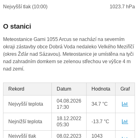
Nejvyšší tlak (10:00)
1023.7 hPa
O stanici
Meteostanice Garni 1055 Arcus se nachází na severním
okraji zástavby obce Dobrá Voda nedaleko Velkého Meziříčí
(okres Žďár nad Sázavou). Meteostanice je umístěna na tyči
nad zahradním domkem se zelenou střechou ve výšce 4 m
nad zemí.
Rekord
Datum
Hodnota
Graf
04.08.2026
Nejvyšší teplota
34.7 °C
17:30
18.12.2022
Nejnižší teplota
-13.7 °C
05:30
Nejvyšší tlak
08.02.2023
1043