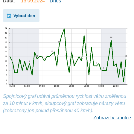
Data:
13.09.2024
Dnes
Vybrat den
Spojnicový graf udává průměrnou rychlost větru změřenou
za 10 minut v km/h, sloupcový graf zobrazuje nárazy větru
(zobrazeny jen pokud přesáhnou 40 km/h).
Zobrazit v tabulce