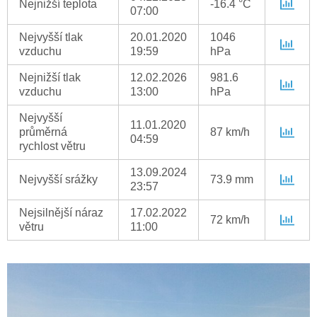
Nejnižší teplota
-16.4 °C
07:00
Nejvyšší tlak
20.01.2020
1046
vzduchu
19:59
hPa
Nejnižší tlak
12.02.2026
981.6
vzduchu
13:00
hPa
Nejvyšší
11.01.2020
průměrná
87 km/h
04:59
rychlost větru
13.09.2024
Nejvyšší srážky
73.9 mm
23:57
Nejsilnější náraz
17.02.2022
72 km/h
větru
11:00