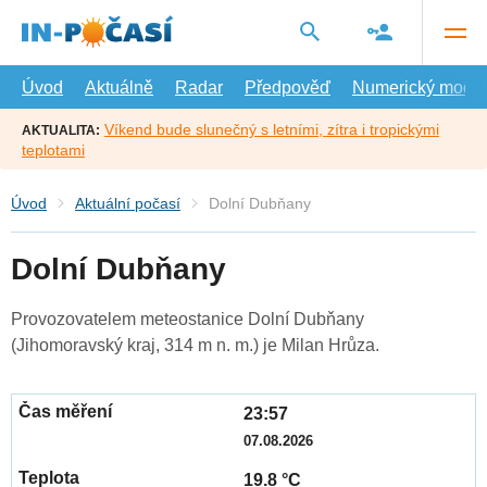
Přejít
na
hlavní
obsah
Úvod
Aktuálně
Radar
Předpověď
Numerický model
Víkend bude slunečný s letními, zítra i tropickými
AKTUALITA:
teplotami
Úvod
Aktuální počasí
Dolní Dubňany
Dolní Dubňany
Provozovatelem meteostanice Dolní Dubňany
(Jihomoravský kraj, 314 m n. m.) je Milan Hrůza.
23:57
07.08.2026
19.8 °C