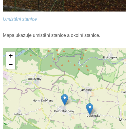
Umístění stanice
Mapa ukazuje umístění stanice a okolní stanice.
+
−