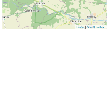
Leaflet
|
OpenStreetMap