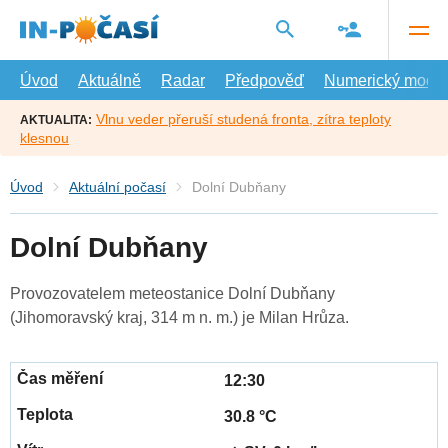
Přejít
na
hlavní
obsah
Úvod
Aktuálně
Radar
Předpověď
Numerický model
Vlnu veder přeruší studená fronta, zítra teploty
AKTUALITA:
klesnou
Úvod
Aktuální počasí
Dolní Dubňany
Dolní Dubňany
Provozovatelem meteostanice Dolní Dubňany
(Jihomoravský kraj, 314 m n. m.) je Milan Hrůza.
12:30
30.8 °C