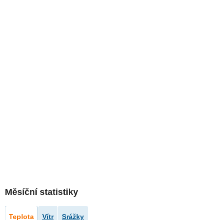
Měsíční statistiky
Teplota
Vítr
Srážky