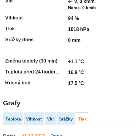
V, 0 km/h
Náraz: 0 km/h
94 %
1018 hPa
0 mm
+1.1 °C
16.9 °C
17.5 °C
Grafy
Teplota
Vlhkost
Vítr
Srážky
Tlak