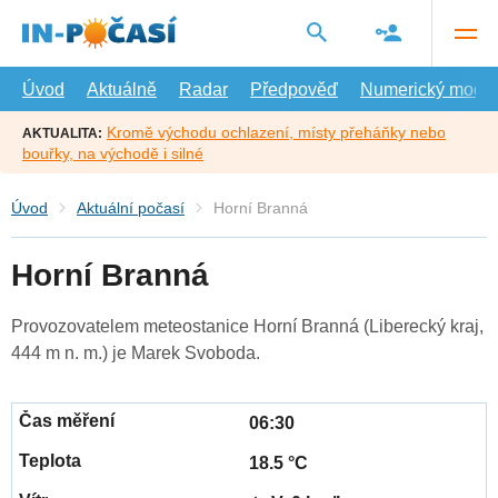
Přejít
na
hlavní
obsah
Úvod
Aktuálně
Radar
Předpověď
Numerický model
Kromě východu ochlazení, místy přeháňky nebo
AKTUALITA:
bouřky, na východě i silné
Úvod
Aktuální počasí
Horní Branná
Horní Branná
Provozovatelem meteostanice Horní Branná (Liberecký kraj,
444 m n. m.) je Marek Svoboda.
06:30
18.5 °C