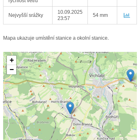
rychlost větru
10.09.2025
Nejvyšší srážky
54 mm
23:57
Mapa ukazuje umístění stanice a okolní stanice.
+
−