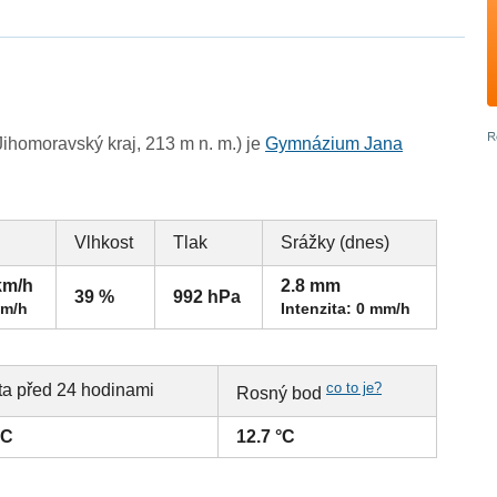
ihomoravský kraj, 213 m n. m.) je
Gymnázium Jana
Vlhkost
Tlak
Srážky (dnes)
km/h
2.8 mm
39 %
992 hPa
km/h
Intenzita: 0 mm/h
co to je?
ta před 24 hodinami
Rosný bod
°C
12.7 °C