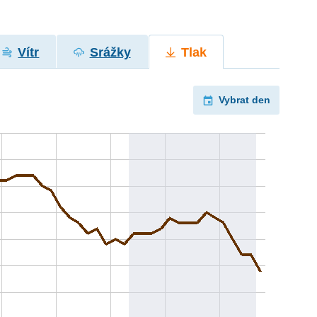
Vítr
Srážky
Tlak
Vybrat den