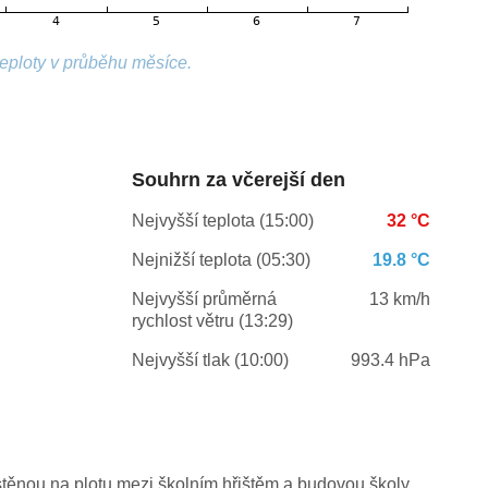
teploty v průběhu měsíce.
Souhrn za včerejší den
Nejvyšší teplota (15:00)
32 °C
Nejnižší teplota (05:30)
19.8 °C
Nejvyšší průměrná
13 km/h
rychlost větru (13:29)
Nejvyšší tlak (10:00)
993.4 hPa
stěnou na plotu mezi školním hřištěm a budovou školy.