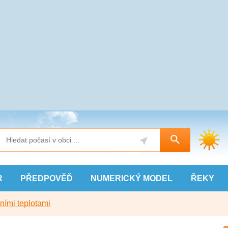
R
PŘEDPOVĚĎ
NUMERICKÝ
MODEL
ŘEKY
ními teplotami