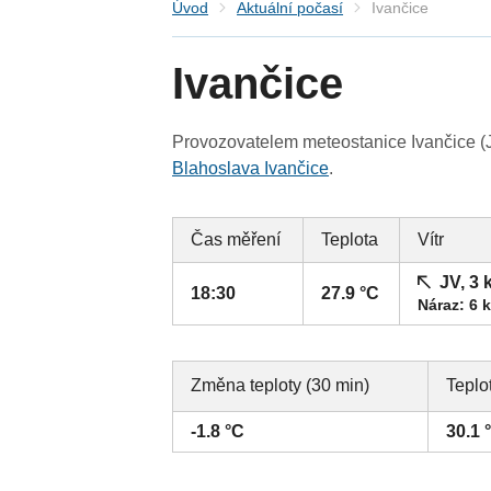
Úvod
Aktuální počasí
Ivančice
Ivančice
Provozovatelem meteostanice Ivančice (J
Blahoslava Ivančice
.
Čas měření
Teplota
Vítr
JV, 3 
18:30
27.9 °C
Náraz: 6 
Změna teploty (30 min)
Teplo
-1.8 °C
30.1 