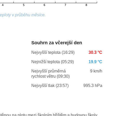
teploty v průběhu měsíce.
Souhrn za včerejší den
Nejvyšší teplota (16:29)
30.3 °C
Nejnižší teplota (05:29)
19.9 °C
Nejvyšší průměrná
9 km/h
rychlost větru (09:30)
Nejvyšší tlak (23:57)
995.3 hPa
stěnou na plotu mezi školním hřištěm a budovou školy.