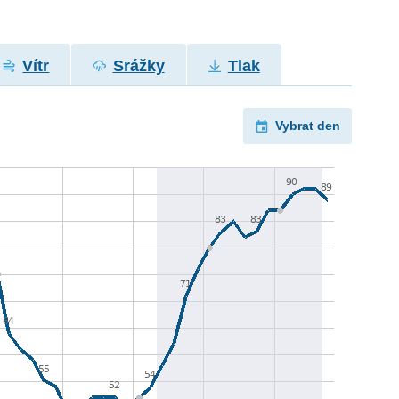
Vítr
Srážky
Tlak
Vybrat den