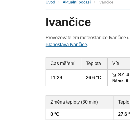
Úvod
Aktuální počasí
Ivančice
Ivančice
Provozovatelem meteostanice Ivančice (J
Blahoslava Ivančice
.
Čas měření
Teplota
Vítr
SZ, 4
11:29
26.6 °C
Náraz: 9
Změna teploty (30 min)
Teplo
0 °C
27.6 