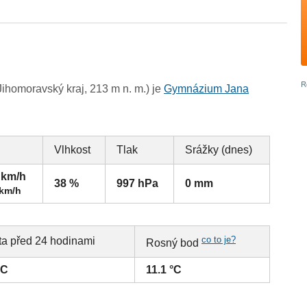
ihomoravský kraj, 213 m n. m.) je
Gymnázium Jana
Vlhkost
Tlak
Srážky (dnes)
 km/h
38 %
997 hPa
0 mm
 km/h
co to je?
ta před 24 hodinami
Rosný bod
°C
11.1 °C