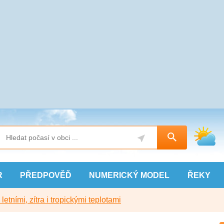
R
PŘEDPOVĚĎ
NUMERICKÝ
MODEL
ŘEKY
etními, zítra i tropickými teplotami