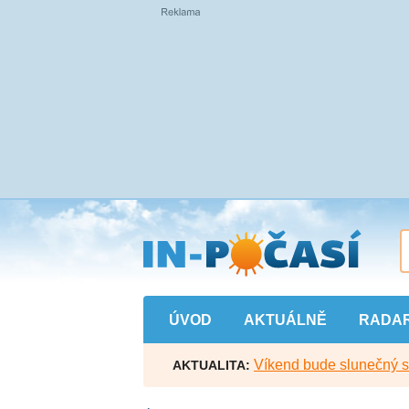
Přejít
na
hlavní
obsah
ÚVOD
AKTUÁLNĚ
RADA
Víkend bude slunečný s l
AKTUALITA: