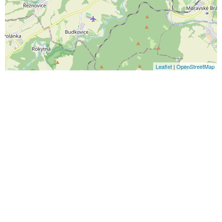
Leaflet
|
OpenStreetMap