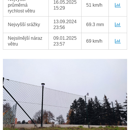
16.05.2025
průměrná
51 km/h
15:29
rychlost větru
13.09.2024
Nejvyšší srážky
69.3 mm
23:56
Nejsilnější náraz
09.01.2025
69 km/h
větru
23:57