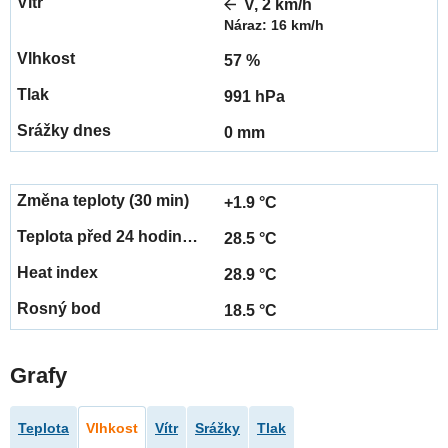
V, 2 km/h
Náraz: 16 km/h
57 %
991 hPa
0 mm
+1.9 °C
28.5 °C
28.9 °C
18.5 °C
Grafy
Teplota
Vlhkost
Vítr
Srážky
Tlak