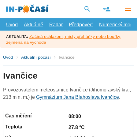
Přejít
na
hlavní
obsah
Úvod
Aktuálně
Radar
Předpověď
Numerický model
Začíná ochlazení, místy přeháňky nebo bouřky,
AKTUALITA:
zejména na východě
Úvod
Aktuální počasí
Ivančice
Ivančice
Provozovatelem meteostanice Ivančice (Jihomoravský kraj,
213 m n. m.) je
Gymnázium Jana Blahoslava Ivančice
.
08:00
27.8 °C