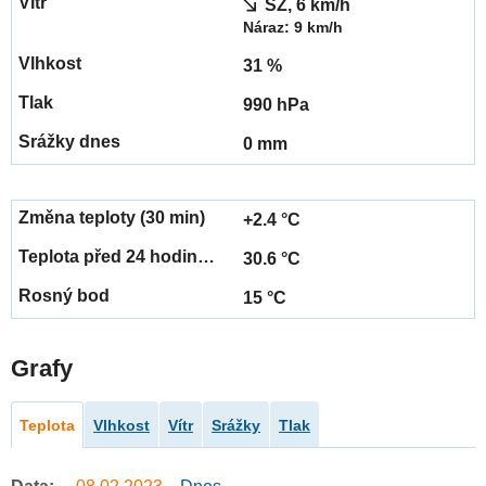
SZ, 6 km/h
Náraz: 9 km/h
31 %
990 hPa
0 mm
+2.4 °C
30.6 °C
15 °C
Grafy
Teplota
Vlhkost
Vítr
Srážky
Tlak