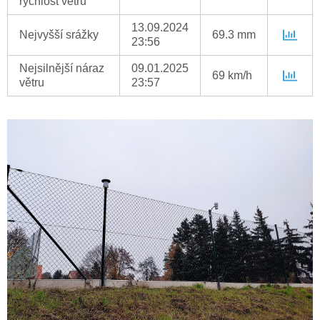
rychlost větru
13.09.2024
Nejvyšší srážky
69.3 mm
23:56
Nejsilnější náraz
09.01.2025
69 km/h
větru
23:57