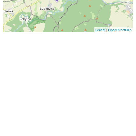
Leaflet
|
OpenStreetMap