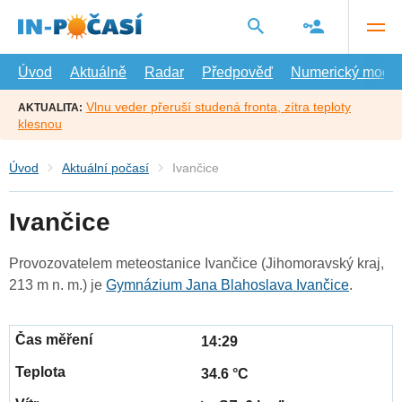
Přejít
na
hlavní
obsah
Úvod
Aktuálně
Radar
Předpověď
Numerický model
Vlnu veder přeruší studená fronta, zítra teploty
AKTUALITA:
klesnou
Úvod
Aktuální počasí
Ivančice
Ivančice
Provozovatelem meteostanice Ivančice (Jihomoravský kraj,
213 m n. m.) je
Gymnázium Jana Blahoslava Ivančice
.
14:29
34.6 °C