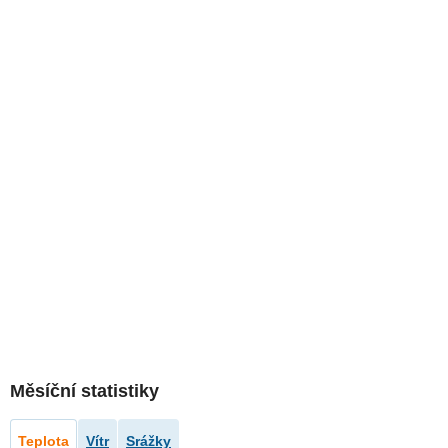
Měsíční statistiky
Teplota
Vítr
Srážky