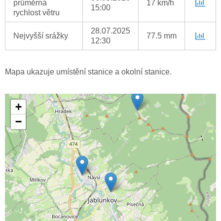
průměrná
17 km/h
15:00
rychlost větru
28.07.2025
Nejvyšší srážky
77.5 mm
12:30
Mapa ukazuje umístění stanice a okolní stanice.
+
−