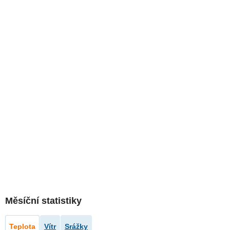
Měsíční statistiky
Teplota
Vítr
Srážky