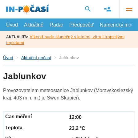
Přejít
na
hlavní
obsah
Úvod
Aktuálně
Radar
Předpověď
Numerický model
Víkend bude slunečný s letními, zítra i tropickými
AKTUALITA:
teplotami
Úvod
Aktuální počasí
Jablunkov
Jablunkov
Provozovatelem meteostanice Jablunkov (Moravskoslezský
kraj, 403 m n. m.) je Swen Skupień.
12:00
23.2 °C