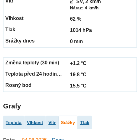
SV, 2 km/h
Náraz: 4 km/h
62 %
1014 hPa
0 mm
+1.2 °C
19.8 °C
15.5 °C
Grafy
Teplota
Vlhkost
Vítr
Srážky
Tlak