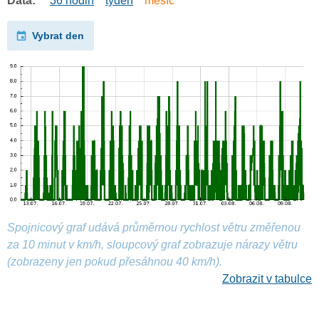
Data:
36 hodin
týden
měsíc
Vybrat den
Spojnicový graf udává průměrnou rychlost větru změřenou
za 10 minut v km/h, sloupcový graf zobrazuje nárazy větru
(zobrazeny jen pokud přesáhnou 40 km/h).
Zobrazit v tabulce