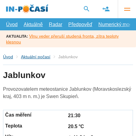
Přejít
na
hlavní
obsah
Úvod
Aktuálně
Radar
Předpověď
Numerický model
Vlnu veder přeruší studená fronta, zítra teploty
AKTUALITA:
klesnou
Úvod
Aktuální počasí
Jablunkov
Jablunkov
Provozovatelem meteostanice Jablunkov (Moravskoslezský
kraj, 403 m n. m.) je Swen Skupień.
21:30
20.5 °C