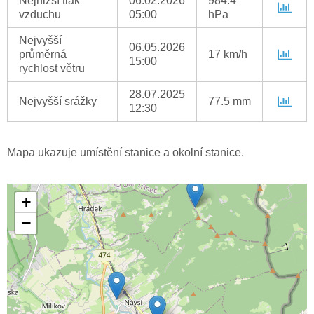
Nejnižší tlak
06.02.2026
984.4
vzduchu
05:00
hPa
Nejvyšší
06.05.2026
průměrná
17 km/h
15:00
rychlost větru
28.07.2025
Nejvyšší srážky
77.5 mm
12:30
Mapa ukazuje umístění stanice a okolní stanice.
+
−