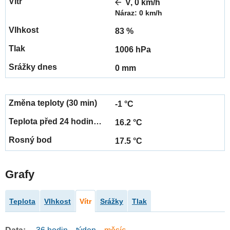
V, 0 km/h
Náraz: 0 km/h
83 %
1006 hPa
0 mm
-1 °C
16.2 °C
17.5 °C
Grafy
Teplota
Vlhkost
Vítr
Srážky
Tlak