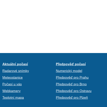
Aktuální počasí
Předpověď počasí
Radarové snímky
Numerický model
Meteostanice
Předpověď pro Prahu
Počasí u vás
Předpověď pro Brno
Webkamery
Předpověď pro Ostravu
Teplotní mapa
Předpověď pro Plzeň