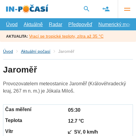
Přejít
na
hlavní
obsah
Úvod
Aktuálně
Radar
Předpověď
Numerický model
Vrací se tropické teploty, zítra až 35 °C
AKTUALITA:
Úvod
Aktuální počasí
Jaroměř
Jaroměř
Provozovatelem meteostanice Jaroměř (Královéhradecký
kraj, 267 m n. m.) je Jókala Miloš.
05:30
12.7 °C
SV, 0 km/h