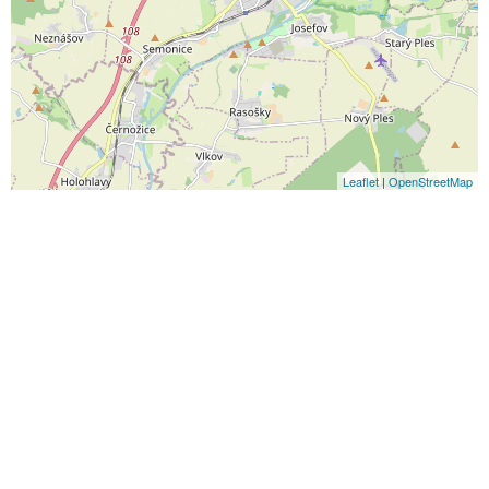
Leaflet
|
OpenStreetMap