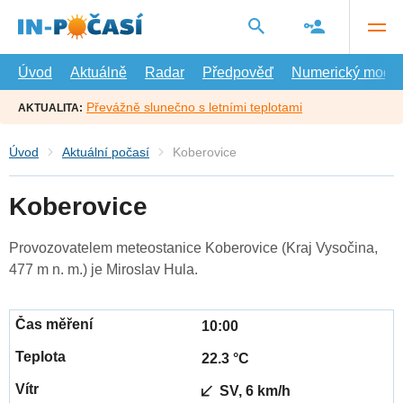
Přejít
na
hlavní
obsah
Úvod
Aktuálně
Radar
Předpověď
Numerický model
Převážně slunečno s letními teplotami
AKTUALITA:
Úvod
Aktuální počasí
Koberovice
Koberovice
Provozovatelem meteostanice Koberovice (Kraj Vysočina,
477 m n. m.) je Miroslav Hula.
10:00
22.3 °C
SV, 6 km/h