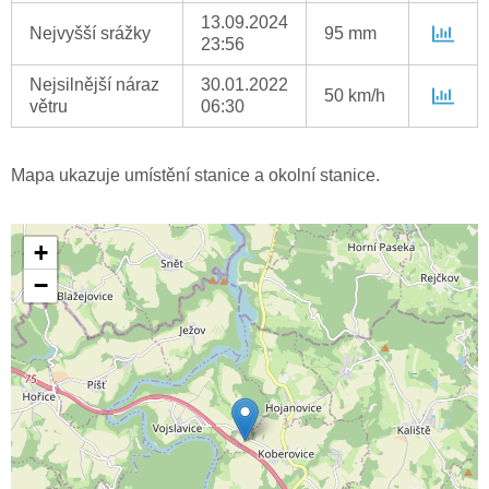
13.09.2024
Nejvyšší srážky
95 mm
23:56
Nejsilnější náraz
30.01.2022
50 km/h
větru
06:30
Mapa ukazuje umístění stanice a okolní stanice.
+
−