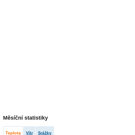
Měsíční statistiky
Teplota
Vítr
Srážky