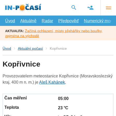
Přejít
na
hlavní
obsah
Úvod
Aktuálně
Radar
Předpověď
Numerický model
Začíná ochlazení, místy přeháňky nebo bouřky,
AKTUALITA:
zejména na východě
Úvod
Aktuální počasí
Kopřivnice
Kopřivnice
Provozovatelem meteostanice Kopřivnice (Moravskoslezský
kraj, 400 m n. m.) je
Aleš Kahánek
.
05:00
23 °C