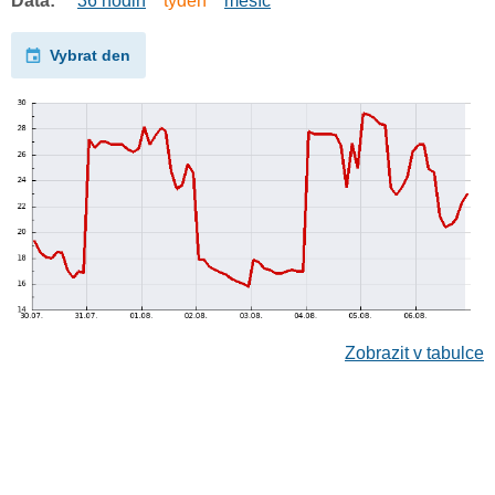
Data:
36 hodin
týden
měsíc
Vybrat den
Zobrazit v tabulce