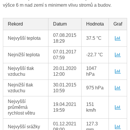
výšce 6 m nad zemí s minimem vlivu stromů a budov.
Rekord
Datum
Hodnota
Graf
07.08.2015
Nejvyšší teplota
37.5 °C
18:29
07.01.2017
Nejnižší teplota
-22.7 °C
07:59
Nejvyšší tlak
20.01.2020
1047
vzduchu
12:00
hPa
Nejnižší tlak
30.01.2015
975 hPa
vzduchu
10:59
Nejvyšší
19.04.2021
151
průměrná
19:59
km/h
rychlost větru
01.12.2021
127.3
Nejvyšší srážky
08:00
mm