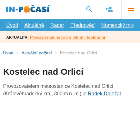
Přejít
na
hlavní
obsah
Úvod
Aktuálně
Radar
Předpověď
Numerický model
Převážně slunečno s letními teplotami
AKTUALITA:
Úvod
Aktuální počasí
Kostelec nad Orlicí
Kostelec nad Orlicí
Provozovatelem meteostanice Kostelec nad Orlicí
(Královéhradecký kraj, 300 m n. m.) je
Radek Doležal
.