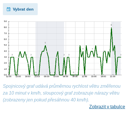
Vybrat den
Spojnicový graf udává průměrnou rychlost větru změřenou
za 10 minut v km/h, sloupcový graf zobrazuje nárazy větru
(zobrazeny jen pokud přesáhnou 40 km/h).
Zobrazit v tabulce