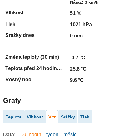
Náraz: 3 km/h
51 %
1021 hPa
0 mm
-0.7 °C
25.8 °C
9.6 °C
Grafy
Teplota
Vlhkost
Vítr
Srážky
Tlak
Data:
36 hodin
týden
měsíc