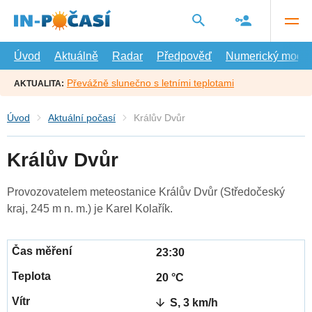
Přejít
na
hlavní
obsah
Úvod
Aktuálně
Radar
Předpověď
Numerický model
Převážně slunečno s letními teplotami
AKTUALITA:
Úvod
Aktuální počasí
Králův Dvůr
Králův Dvůr
Provozovatelem meteostanice Králův Dvůr (Středočeský
kraj, 245 m n. m.) je Karel Kolařík.
23:30
20 °C
S, 3 km/h