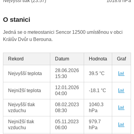
Nejvyšší tlak (23:57)
1018.6 hPa
O stanici
Jedná se o meteostanici Sencor 12500 umístěnou v obci
Králův Dvůr u Berouna.
Rekord
Datum
Hodnota
Graf
28.06.2026
Nejvyšší teplota
39.5 °C
15:30
12.01.2026
Nejnižší teplota
-18.1 °C
04:00
Nejvyšší tlak
08.02.2023
1040.3
vzduchu
08:30
hPa
Nejnižší tlak
05.11.2023
979.7
vzduchu
06:00
hPa