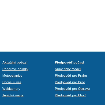
Aktuální počasí
Předpověď počasí
Radarové snímky
Numerický model
Meteostanice
Předpověď pro Prahu
Počasí u vás
Předpověď pro Brno
Webkamery
Předpověď pro Ostravu
Teplotní mapa
Předpověď pro Plzeň