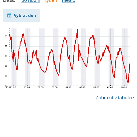
Data:
36 hodin
týden
měsíc
Vybrat den
Zobrazit v tabulce