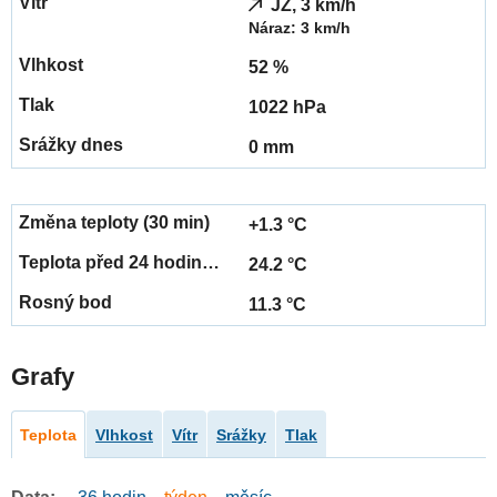
JZ, 3 km/h
Náraz: 3 km/h
52 %
1022 hPa
0 mm
+1.3 °C
24.2 °C
11.3 °C
Grafy
Teplota
Vlhkost
Vítr
Srážky
Tlak