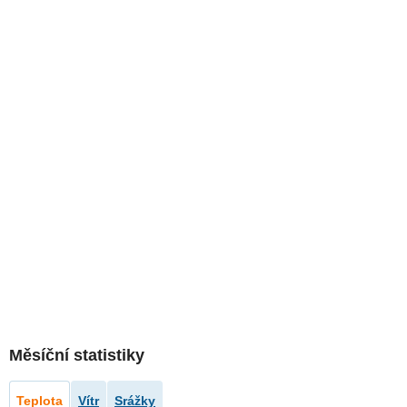
Měsíční statistiky
Teplota
Vítr
Srážky