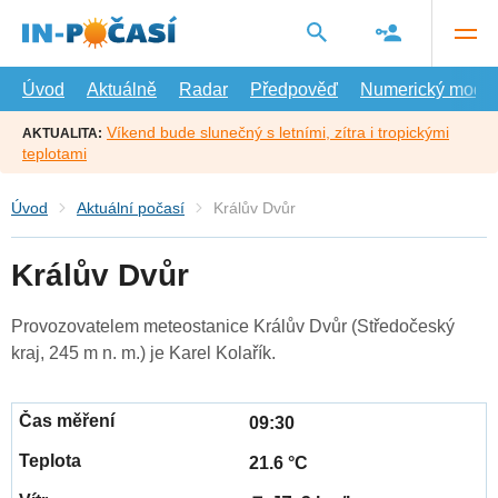
Přejít
na
hlavní
obsah
Úvod
Aktuálně
Radar
Předpověď
Numerický model
Víkend bude slunečný s letními, zítra i tropickými
AKTUALITA:
teplotami
Úvod
Aktuální počasí
Králův Dvůr
Králův Dvůr
Provozovatelem meteostanice Králův Dvůr (Středočeský
kraj, 245 m n. m.) je Karel Kolařík.
09:30
21.6 °C