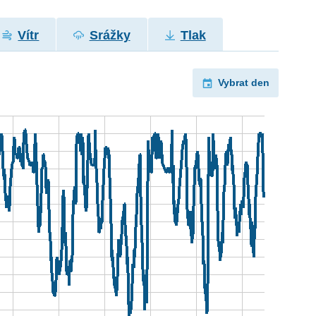
Vítr
Srážky
Tlak
Vybrat den