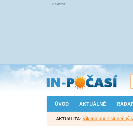
Přejít
na
hlavní
obsah
ÚVOD
AKTUÁLNĚ
RADA
Víkend bude slunečný s l
AKTUALITA: