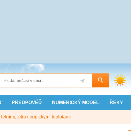
R
PŘEDPOVĚĎ
NUMERICKÝ
MODEL
ŘEKY
etními, zítra i tropickými teplotami