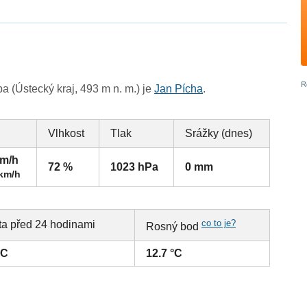
 (Ústecký kraj, 493 m n. m.) je
Jan Pícha
.
Vlhkost
Tlak
Srážky (dnes)
km/h
72 %
1023 hPa
0 mm
 km/h
co to je?
ta před 24 hodinami
Rosný bod
°C
12.7 °C