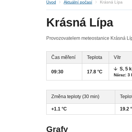
Úvod
Aktuální počasí
Krásná Lípa
Krásná Lípa
Provozovatelem meteostanice Krásná Lípa
Čas měření
Teplota
Vítr
S, 5 
09:30
17.8 °C
Náraz: 3
Změna teploty (30 min)
Teplo
+1.1 °C
19.2 
Grafy