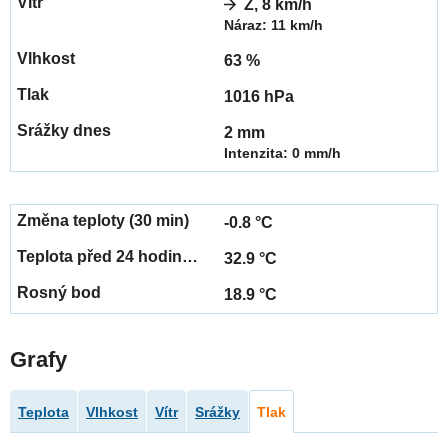
Z, 8 km/h
Náraz: 11 km/h
63 %
1016 hPa
2 mm
Intenzita: 0 mm/h
-0.8 °C
32.9 °C
18.9 °C
Grafy
Teplota
Vlhkost
Vítr
Srážky
Tlak