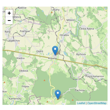
+
−
Leaflet
|
OpenStreetMap