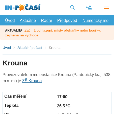
Přejít
na
hlavní
obsah
Úvod
Aktuálně
Radar
Předpověď
Numerický model
Začíná ochlazení, místy přeháňky nebo bouřky,
AKTUALITA:
zejména na východě
Úvod
Aktuální počasí
Krouna
Krouna
Provozovatelem meteostanice Krouna (Pardubický kraj, 538
m n. m.) je
ZŠ Krouna
.
17:00
26.5 °C