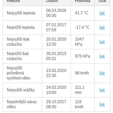
Rekord
Datum
Hodnota
Graf
06.03.2026
Nejvyšší teplota
41.7 °C
00:30
07.01.2017
Nejnižší teplota
-17.4 °C
07:59
Nejvyšší tlak
20.01.2020
1047
vzduchu
12:30
hPa
Nejnižší tlak
30.01.2015
975 hPa
vzduchu
05:31
Nejvyšší
23.02.2020
průměrná
98 km/h
22:30
rychlost větru
24.02.2020
111.1
Nejvyšší srážky
10:00
mm
Nejsilnější náraz
29.10.2017
118
větru
08:30
km/h