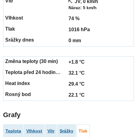
JV, 0 km/h
Náraz: 5 km/h
74 %
1016 hPa
0 mm
+1.8 °C
32.1 °C
29.4 °C
22.1 °C
Grafy
Teplota
Vlhkost
Vítr
Srážky
Tlak