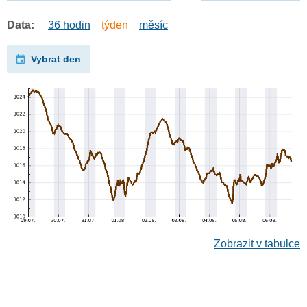
Data:
36 hodin
týden
měsíc
Vybrat den
Zobrazit v tabulce