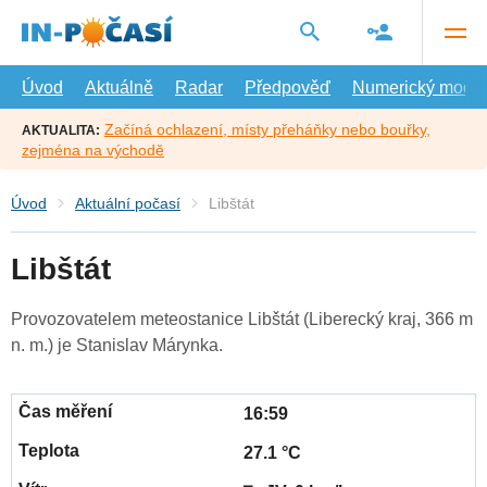
Přejít
na
hlavní
obsah
Úvod
Aktuálně
Radar
Předpověď
Numerický model
Začíná ochlazení, místy přeháňky nebo bouřky,
AKTUALITA:
zejména na východě
Úvod
Aktuální počasí
Libštát
Libštát
Provozovatelem meteostanice Libštát (Liberecký kraj, 366 m
n. m.) je Stanislav Márynka.
16:59
27.1 °C