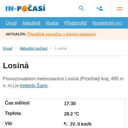
Přejít
na
hlavní
obsah
Úvod
Aktuálně
Radar
Předpověď
Numerický model
Převážně slunečno s letními teplotami
AKTUALITA:
Úvod
Aktuální počasí
Losiná
Losiná
Provozovatelem meteostanice Losiná (Plzeňský kraj, 495 m
n. m.) je
Antonín Šarm
.
17:30
28.2 °C
JV, 0 km/h