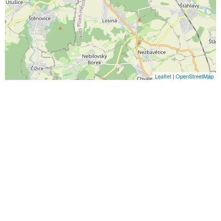
Leaflet
|
OpenStreetMap