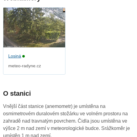
Losiná
meteo-radyne.cz
O stanici
Vnější část stanice (anemometr) je umístěna na
osmimetrovém duralovém stožárku ve volném prostoru na
zahradě nad travnatým povrchem. Čidla jsou umístěna ve
výšce 2 m nad zemí v meteorologické budce. Srážkoměr je
umístěn 1 m nad zemí.