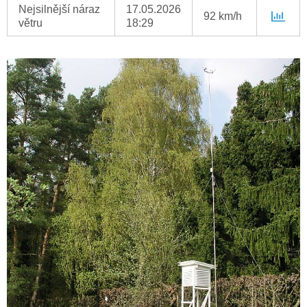
Nejsilnější náraz
17.05.2026
92 km/h
větru
18:29