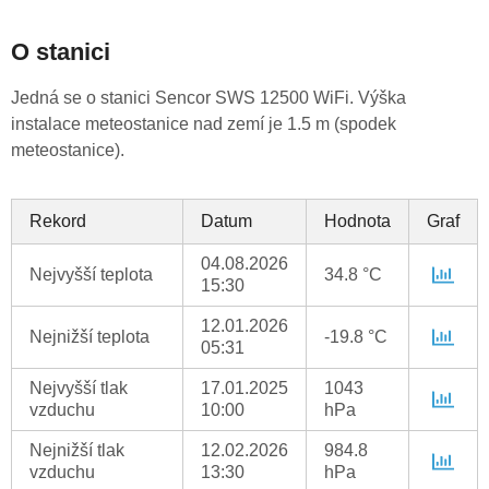
O stanici
Jedná se o stanici Sencor SWS 12500 WiFi. Výška
instalace meteostanice nad zemí je 1.5 m (spodek
meteostanice).
Rekord
Datum
Hodnota
Graf
04.08.2026
Nejvyšší teplota
34.8 °C
15:30
12.01.2026
Nejnižší teplota
-19.8 °C
05:31
Nejvyšší tlak
17.01.2025
1043
vzduchu
10:00
hPa
Nejnižší tlak
12.02.2026
984.8
vzduchu
13:30
hPa