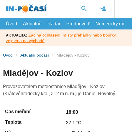
Přejít
na
hlavní
obsah
Úvod
Aktuálně
Radar
Předpověď
Numerický model
Začíná ochlazení, místy přeháňky nebo bouřky,
AKTUALITA:
zejména na východě
Úvod
Aktuální počasí
Mladějov - Kozlov
Mladějov - Kozlov
Provozovatelem meteostanice Mladějov - Kozlov
(Královéhradecký kraj, 312 m n. m.) je Daniel Novotný.
18:00
27.1 °C