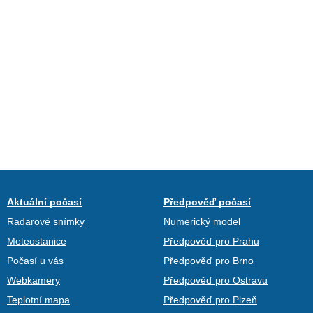
Aktuální počasí
Předpověď počasí
Radarové snímky
Numerický model
Meteostanice
Předpověď pro Prahu
Počasí u vás
Předpověď pro Brno
Webkamery
Předpověď pro Ostravu
Teplotní mapa
Předpověď pro Plzeň