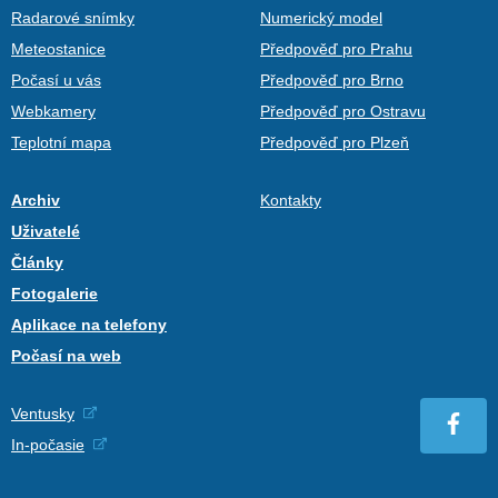
Radarové snímky
Numerický model
Meteostanice
Předpověď pro Prahu
Počasí u vás
Předpověď pro Brno
Webkamery
Předpověď pro Ostravu
Teplotní mapa
Předpověď pro Plzeň
Archiv
Kontakty
Uživatelé
Články
Fotogalerie
Aplikace na telefony
Počasí na web
Ventusky
In-počasie