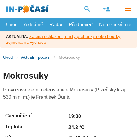
Přejít
na
hlavní
obsah
Úvod
Aktuálně
Radar
Předpověď
Numerický model
Začíná ochlazení, místy přeháňky nebo bouřky,
AKTUALITA:
zejména na východě
Úvod
Aktuální počasí
Mokrosuky
Mokrosuky
Provozovatelem meteostanice Mokrosuky (Plzeňský kraj,
530 m n. m.) je František Ďuriš.
19:00
24.3 °C