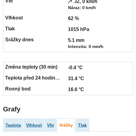
JZ, 0 km/h
Náraz: 0 km/h
62 %
1015 hPa
5.1 mm
Intenzita: 0 mm/h
-0.4 °C
31.4 °C
16.6 °C
Grafy
Teplota
Vlhkost
Vítr
Srážky
Tlak