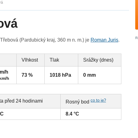
vá
ová
řebová (Pardubický kraj, 360 m n. m.) je
Roman Juris
.
Vlhkost
Tlak
Srážky (dnes)
km/h
73 %
1018 hPa
0 mm
 km/h
co to je?
ta před 24 hodinami
Rosný bod
°C
8.4 °C