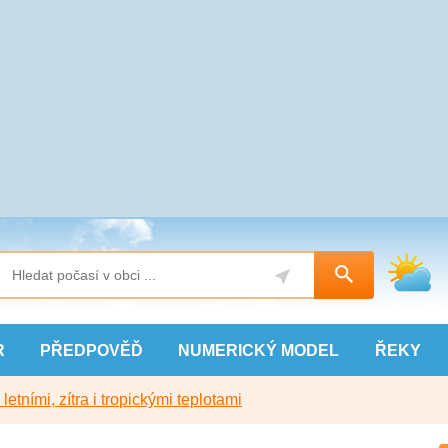
R
PŘEDPOVĚĎ
NUMERICKÝ
MODEL
ŘEKY
etními, zítra i tropickými teplotami