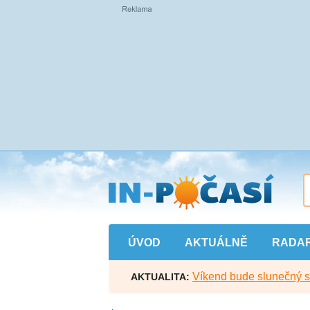
Přejít
na
hlavní
obsah
ÚVOD
AKTUÁLNĚ
RADA
Víkend bude slunečný s l
AKTUALITA: