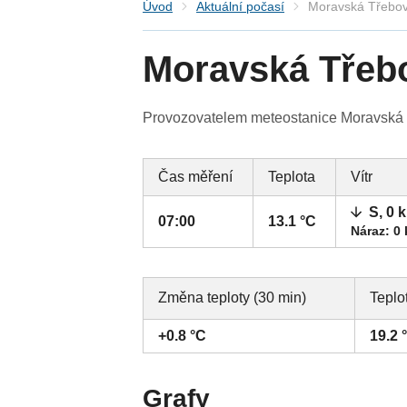
Úvod
Aktuální počasí
Moravská Třebo
Moravská Třeb
Provozovatelem meteostanice Moravská T
Čas měření
Teplota
Vítr
S, 0 
07:00
13.1 °C
Náraz: 0
Změna teploty (30 min)
Teplo
+0.8 °C
19.2 
Grafy