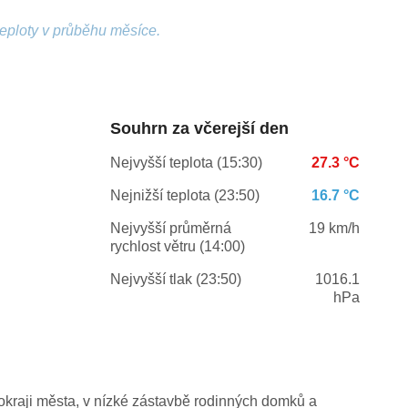
teploty v průběhu měsíce.
Souhrn za včerejší den
Nejvyšší teplota (15:30)
27.3 °C
Nejnižší teplota (23:50)
16.7 °C
Nejvyšší průměrná
19 km/h
rychlost větru (14:00)
Nejvyšší tlak (23:50)
1016.1
hPa
kraji města, v nízké zástavbě rodinných domků a