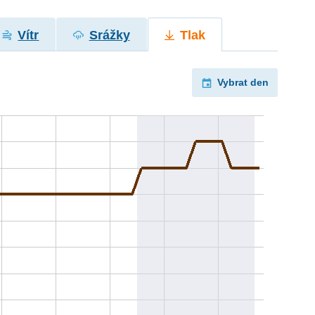
Vítr
Srážky
Tlak
Vybrat den