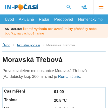
Přejít
na
hlavní
obsah
Úvod
Aktuálně
Radar
Předpověď
Numerický model
Kromě východu ochlazení, místy přeháňky nebo
AKTUALITA:
bouřky, na východě i silné
Úvod
Aktuální počasí
Moravská Třebová
Moravská Třebová
Provozovatelem meteostanice Moravská Třebová
(Pardubický kraj, 360 m n. m.) je
Roman Juris
.
01:00
20.8 °C