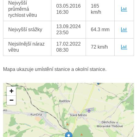
Nejvyšší
03.05.2016
165
průměrná
16:30
km/h
rychlost větru
13.09.2024
Nejvyšší srážky
64.3 mm
23:50
Nejsilnější náraz
17.02.2022
72 km/h
větru
08:30
Mapa ukazuje umístění stanice a okolní stanice.
+
−