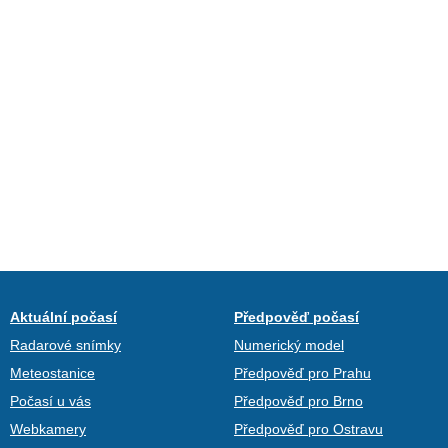
Aktuální počasí
Předpověď počasí
Radarové snímky
Numerický model
Meteostanice
Předpověď pro Prahu
Počasí u vás
Předpověď pro Brno
Webkamery
Předpověď pro Ostravu