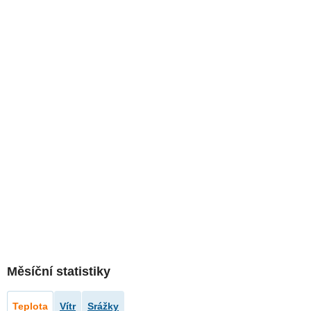
Měsíční statistiky
Teplota
Vítr
Srážky