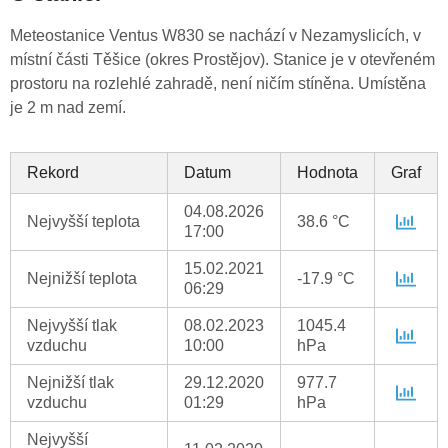
Meteostanice Ventus W830 se nachází v Nezamyslicích, v
místní části Těšice (okres Prostějov). Stanice je v otevřeném
prostoru na rozlehlé zahradě, není ničím stíněna. Umístěna
je 2 m nad zemí.
Rekord
Datum
Hodnota
Graf
04.08.2026
Nejvyšší teplota
38.6 °C
17:00
15.02.2021
Nejnižší teplota
-17.9 °C
06:29
Nejvyšší tlak
08.02.2023
1045.4
vzduchu
10:00
hPa
Nejnižší tlak
29.12.2020
977.7
vzduchu
01:29
hPa
Nejvyšší