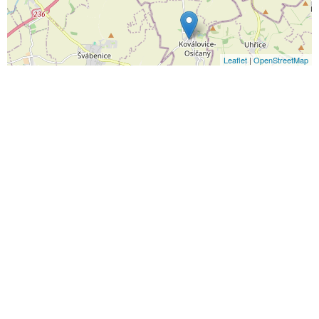
Leaflet
|
OpenStreetMap