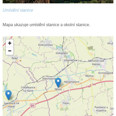
Umístění stanice
Mapa ukazuje umístění stanice a okolní stanice.
+
−