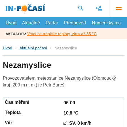
Přejít
na
hlavní
obsah
Úvod
Aktuálně
Radar
Předpověď
Numerický model
Vrací se tropické teploty, zítra až 35 °C
AKTUALITA:
Úvod
Aktuální počasí
Nezamyslice
Nezamyslice
Provozovatelem meteostanice Nezamyslice (Olomoucký
kraj, 209 m n. m.) je Petr Bureš.
06:00
10.8 °C
SV, 0 km/h