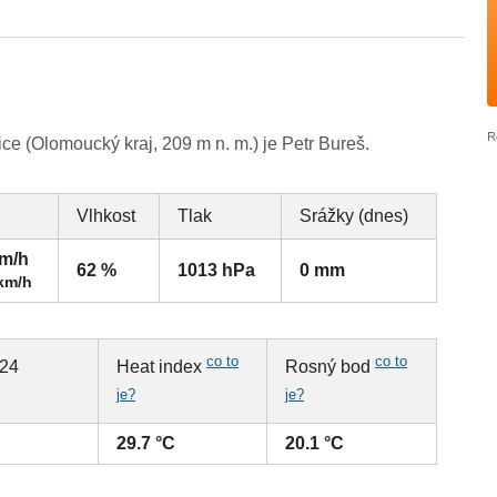
 (Olomoucký kraj, 209 m n. m.) je Petr Bureš.
Vlhkost
Tlak
Srážky (dnes)
km/h
62 %
1013 hPa
0 mm
 km/h
co to
co to
 24
Heat index
Rosný bod
je?
je?
29.7 °C
20.1 °C