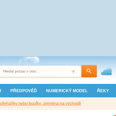
R
PŘEDPOVĚĎ
NUMERICKÝ
MODEL
ŘEKY
y přeháňky nebo bouřky, zejména na východě