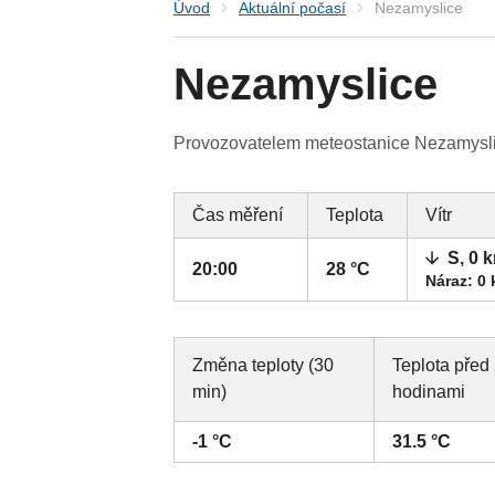
Úvod
Aktuální počasí
Nezamyslice
Nezamyslice
Provozovatelem meteostanice Nezamyslice
Čas měření
Teplota
Vítr
S, 0 
20:00
28 °C
Náraz: 0
Změna teploty (30
Teplota před
min)
hodinami
-1 °C
31.5 °C