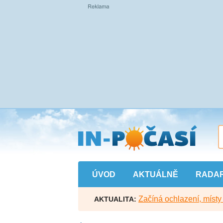
Přejít
na
hlavní
obsah
ÚVOD
AKTUÁLNĚ
RADA
Začíná ochlazení, míst
AKTUALITA: