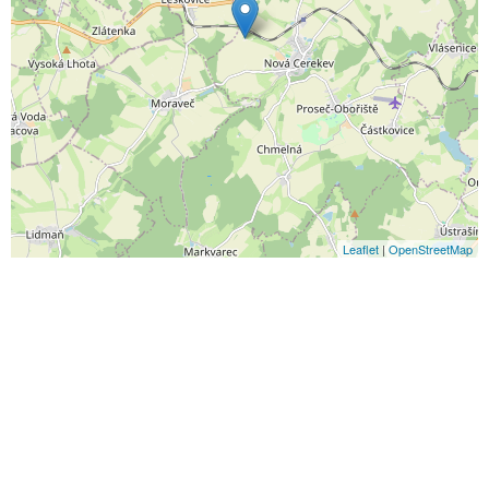
Leaflet
|
OpenStreetMap