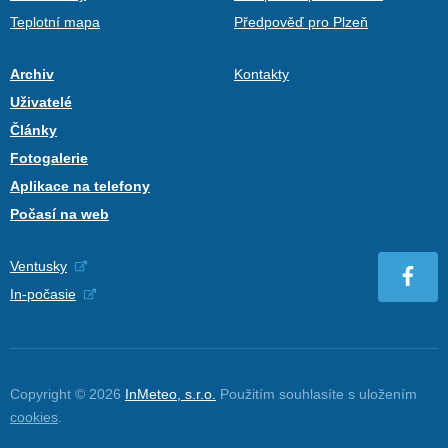
Teplotní mapa
Předpověď pro Plzeň
Archiv
Kontakty
Uživatelé
Články
Fotogalerie
Aplikace na telefony
Počasí na web
Ventusky
In-počasie
Copyright © 2026
InMeteo, s.r.o.
Použitím souhlasíte s uložením
cookies
.