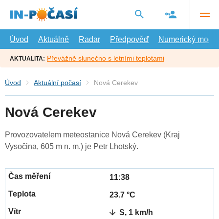
Přejít
na
hlavní
obsah
Úvod
Aktuálně
Radar
Předpověď
Numerický model
Převážně slunečno s letními teplotami
AKTUALITA:
Úvod
Aktuální počasí
Nová Cerekev
Nová Cerekev
Provozovatelem meteostanice Nová Cerekev (Kraj
Vysočina, 605 m n. m.) je Petr Lhotský.
11:38
23.7 °C
S, 1 km/h