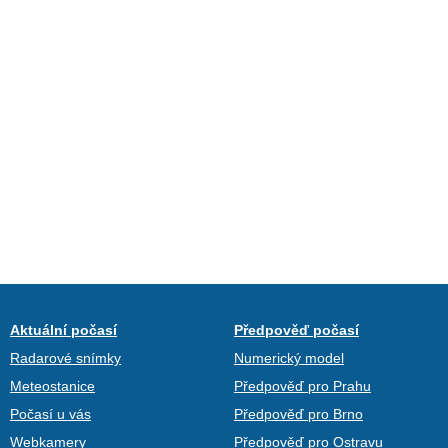
Aktuální počasí
Předpověď počasí
Radarové snímky
Numerický model
Meteostanice
Předpověď pro Prahu
Počasí u vás
Předpověď pro Brno
Webkamery
Předpověď pro Ostravu