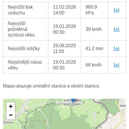
Nejnižší tlak
12.02.2026
980.9
vzduchu
14:00
hPa
Nejvyšší
19.01.2026
průměrná
39 km/h
00:30
rychlost větru
29.08.2025
Nejvyšší srážky
41.2 mm
11:55
Nejsilnější náraz
19.01.2026
68 km/h
větru
00:30
Mapa ukazuje umístění stanice a okolní stanice.
+
−