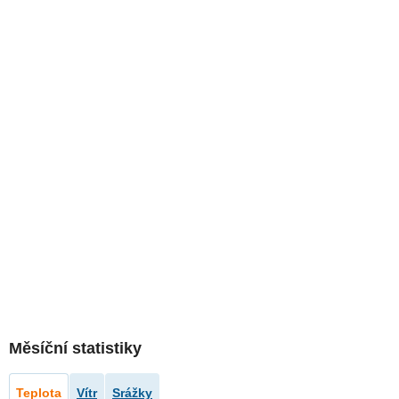
Měsíční statistiky
Teplota
Vítr
Srážky