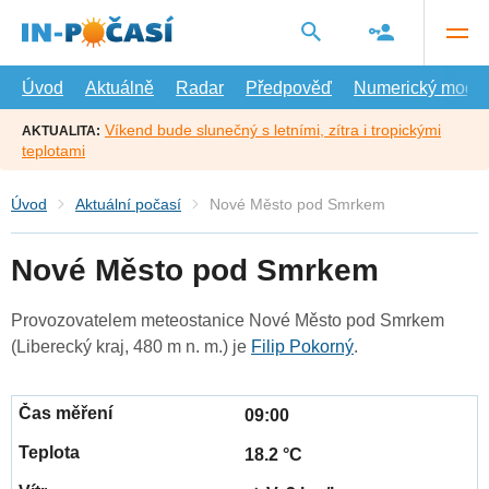
Přejít
na
hlavní
obsah
Úvod
Aktuálně
Radar
Předpověď
Numerický model
Víkend bude slunečný s letními, zítra i tropickými
AKTUALITA:
teplotami
Úvod
Aktuální počasí
Nové Město pod Smrkem
Nové Město pod Smrkem
Provozovatelem meteostanice Nové Město pod Smrkem
(Liberecký kraj, 480 m n. m.) je
Filip Pokorný
.
09:00
18.2 °C