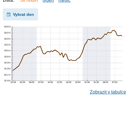
Data:
36 hodin
týden
měsíc
Vybrat den
Zobrazit v tabulce