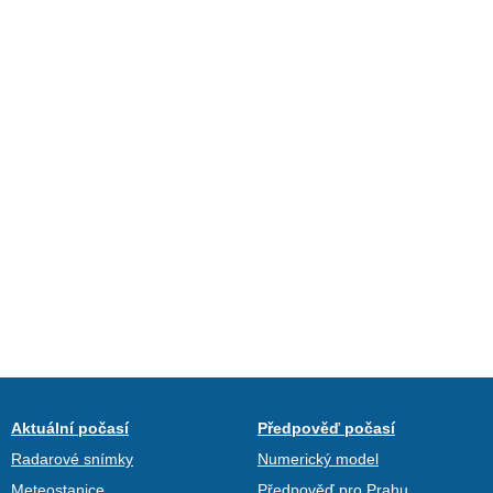
Aktuální počasí
Předpověď počasí
Radarové snímky
Numerický model
Meteostanice
Předpověď pro Prahu