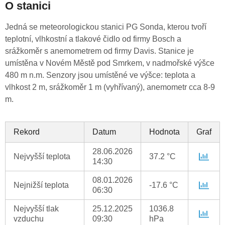
O stanici
Jedná se meteorologickou stanici PG Sonda, kterou tvoří
teplotní, vlhkostní a tlakové čidlo od firmy Bosch a
srážkoměr s anemometrem od firmy Davis. Stanice je
umístěna v Novém Městě pod Smrkem, v nadmořské výšce
480 m n.m. Senzory jsou umístěné ve výšce: teplota a
vlhkost 2 m, srážkoměr 1 m (vyhřívaný), anemometr cca 8-9
m.
Rekord
Datum
Hodnota
Graf
28.06.2026
Nejvyšší teplota
37.2 °C
14:30
08.01.2026
Nejnižší teplota
-17.6 °C
06:30
Nejvyšší tlak
25.12.2025
1036.8
vzduchu
09:30
hPa