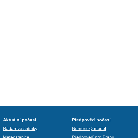
Aktuální počasí
Předpověď počasí
Radarové snímky
Numerický model
Meteostanice
Předpověď pro Prahu