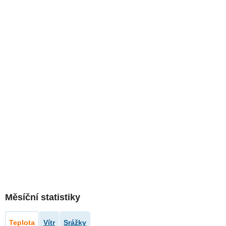
Měsíční statistiky
Teplota
Vítr
Srážky