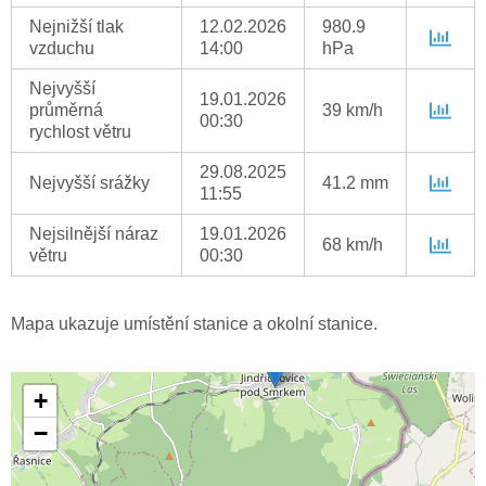
Nejnižší tlak
12.02.2026
980.9
vzduchu
14:00
hPa
Nejvyšší
19.01.2026
průměrná
39 km/h
00:30
rychlost větru
29.08.2025
Nejvyšší srážky
41.2 mm
11:55
Nejsilnější náraz
19.01.2026
68 km/h
větru
00:30
Mapa ukazuje umístění stanice a okolní stanice.
+
−