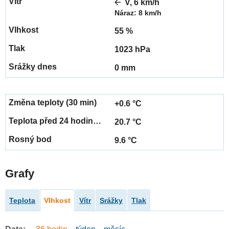
V, 6 km/h
Náraz: 8 km/h
55 %
1023 hPa
0 mm
+0.6 °C
20.7 °C
9.6 °C
Grafy
Teplota
Vlhkost
Vítr
Srážky
Tlak