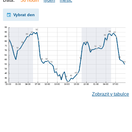
Data:
36 hodin
týden
měsíc
Vybrat den
Zobrazit v tabulce