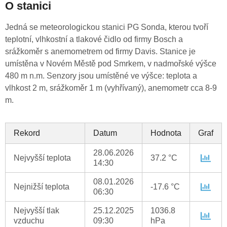
O stanici
Jedná se meteorologickou stanici PG Sonda, kterou tvoří
teplotní, vlhkostní a tlakové čidlo od firmy Bosch a
srážkoměr s anemometrem od firmy Davis. Stanice je
umístěna v Novém Městě pod Smrkem, v nadmořské výšce
480 m n.m. Senzory jsou umístěné ve výšce: teplota a
vlhkost 2 m, srážkoměr 1 m (vyhřívaný), anemometr cca 8-9
m.
Rekord
Datum
Hodnota
Graf
28.06.2026
Nejvyšší teplota
37.2 °C
14:30
08.01.2026
Nejnižší teplota
-17.6 °C
06:30
Nejvyšší tlak
25.12.2025
1036.8
vzduchu
09:30
hPa