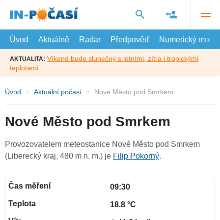
Přejít
na
hlavní
obsah
Úvod
Aktuálně
Radar
Předpověď
Numerický model
Víkend bude slunečný s letními, zítra i tropickými
AKTUALITA:
teplotami
Úvod
Aktuální počasí
Nové Město pod Smrkem
Nové Město pod Smrkem
Provozovatelem meteostanice Nové Město pod Smrkem
(Liberecký kraj, 480 m n. m.) je
Filip Pokorný
.
09:30
18.8 °C