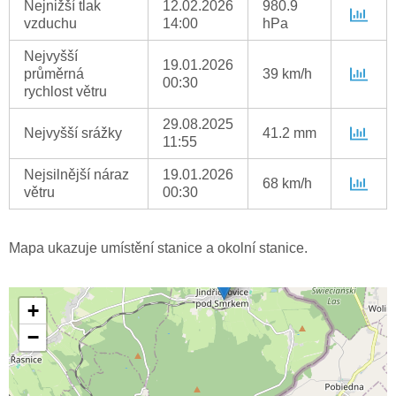
Nejnižší tlak
12.02.2026
980.9
vzduchu
14:00
hPa
Nejvyšší
19.01.2026
průměrná
39 km/h
00:30
rychlost větru
29.08.2025
Nejvyšší srážky
41.2 mm
11:55
Nejsilnější náraz
19.01.2026
68 km/h
větru
00:30
Mapa ukazuje umístění stanice a okolní stanice.
+
−