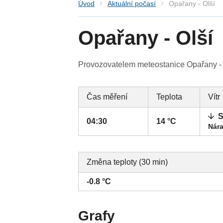
Úvod
Aktuální počasí
Opařany - Olší
Opařany - Olší
Provozovatelem meteostanice Opařany - O
Čas měření
Teplota
Vítr
S
04:30
14 °C
Nára
Změna teploty (30 min)
-0.8 °C
Grafy