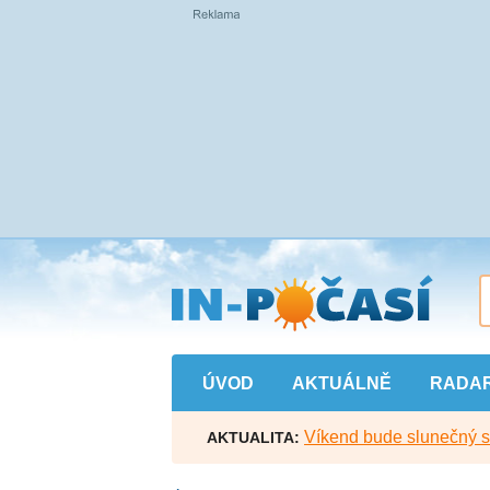
Přejít
na
hlavní
obsah
ÚVOD
AKTUÁLNĚ
RADA
Víkend bude slunečný s l
AKTUALITA: