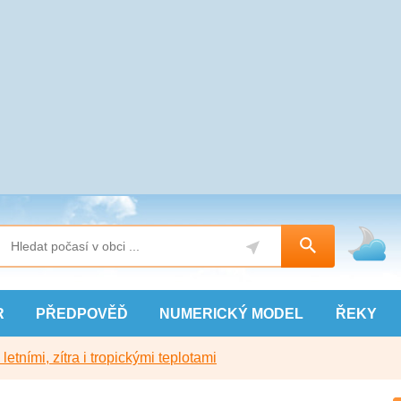
R
PŘEDPOVĚĎ
NUMERICKÝ
MODEL
ŘEKY
etními, zítra i tropickými teplotami