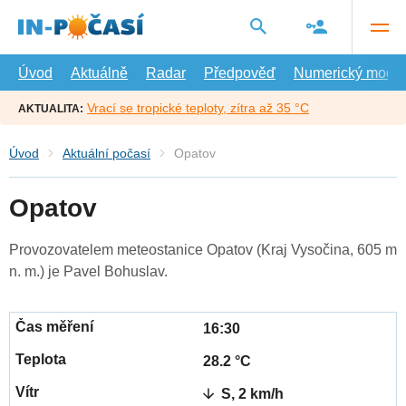
Přejít
na
hlavní
obsah
Úvod
Aktuálně
Radar
Předpověď
Numerický model
Vrací se tropické teploty, zítra až 35 °C
AKTUALITA:
Úvod
Aktuální počasí
Opatov
Opatov
Provozovatelem meteostanice Opatov (Kraj Vysočina, 605 m
n. m.) je Pavel Bohuslav.
16:30
28.2 °C
S, 2 km/h