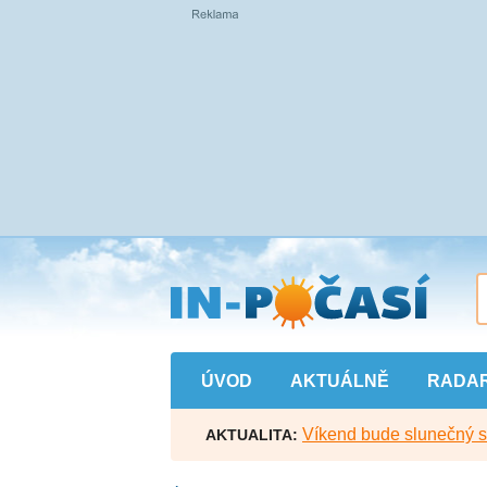
Přejít
na
hlavní
obsah
ÚVOD
AKTUÁLNĚ
RADA
Víkend bude slunečný s l
AKTUALITA: