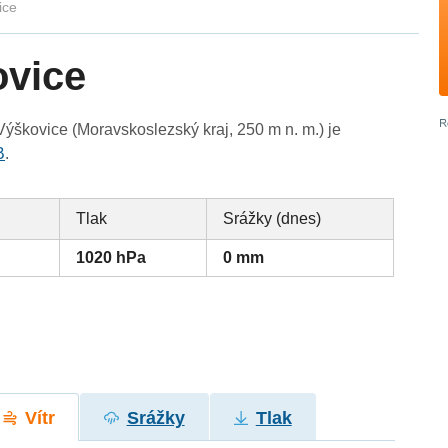
ice
ovice
ýškovice (Moravskoslezský kraj, 250 m n. m.) je
B
.
Tlak
Srážky (dnes)
1020 hPa
0 mm
Vítr
Srážky
Tlak