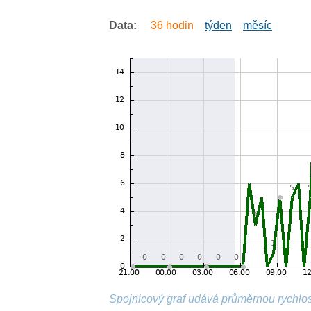
Data:
36 hodin
týden
měsíc
Spojnicový graf udává průměrnou rychlos