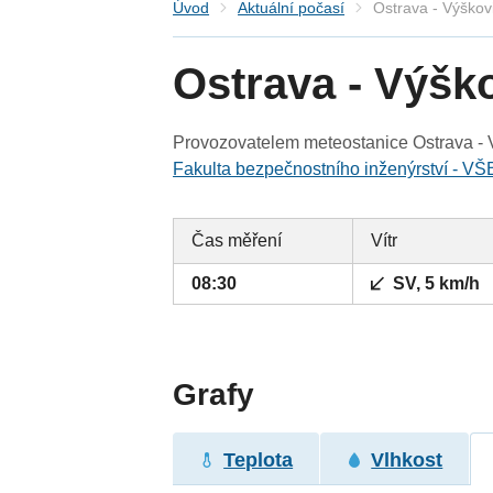
Úvod
Aktuální počasí
Ostrava - Výškov
Ostrava - Výšk
Provozovatelem meteostanice Ostrava - V
Fakulta bezpečnostního inženýrství - VŠ
Čas měření
Vítr
08:30
SV, 5 km/h
Grafy
Teplota
Vlhkost