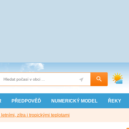
R
PŘEDPOVĚĎ
NUMERICKÝ
MODEL
ŘEKY
etními, zítra i tropickými teplotami