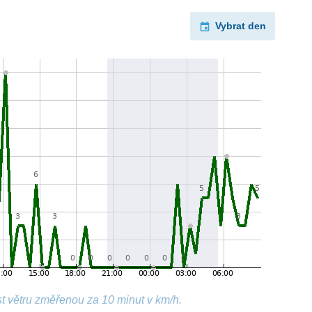
Vybrat den
t větru změřenou za 10 minut v km/h.