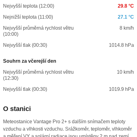
Nejvyšší teplota (12:00)
29.8 °C
Nejnižší teplota (11:00)
27.1 °C
Nejvyšší průměrná rychlost větru
8 km/h
(10:00)
Nejvyšší tlak (00:30)
1014.8 hPa
Souhrn za včerejší den
Nejvyšší průměrná rychlost větru
10 km/h
(12:30)
Nejvyšší tlak (00:30)
1019.9 hPa
O stanici
Meteostanice Vantage Pro 2+ s dalším snímačem teploty
vzduchu a vlhkosti vzduchu. Srážkoměr, teploměr, vlhkoměr
a měření VY a solární radiace jsou umístěny 2 m nad zemí.