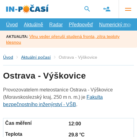
Přejít
na
hlavní
obsah
Úvod
Aktuálně
Radar
Předpověď
Numerický model
Vlnu veder přeruší studená fronta, zítra teploty
AKTUALITA:
klesnou
Úvod
Aktuální počasí
Ostrava - Výškovice
Ostrava - Výškovice
Provozovatelem meteostanice Ostrava - Výškovice
(Moravskoslezský kraj, 250 m n. m.) je
Fakulta
bezpečnostního inženýrství - VŠB
.
12:00
29.8 °C