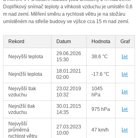
Doplňkový snímač teploty a vlhkosti vzduchu je umístěn 0,6
m nad zemí. Měření směru a rychlosti větru je na stožáru
umístěném na střeše budovy ve výšce cca 15 m nad zemí.
Rekord
Datum
Hodnota
Graf
29.06.2026
Nejvyšší teplota
38.6 °C
15:30
18.01.2021
Nejnižší teplota
-17.6 °C
02:00
Nejvyšší tlak
23.02.2019
1045
vzduchu
10:32
hPa
Nejnižší tlak
30.01.2015
975 hPa
vzduchu
14:35
Nejvyšší
27.03.2023
průměrná
47 km/h
10:00
rychlost větru