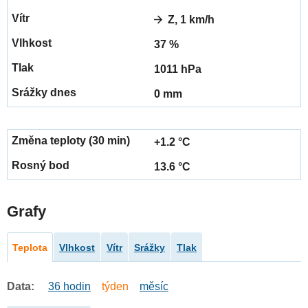
Z, 1 km/h
37 %
1011 hPa
0 mm
+1.2 °C
13.6 °C
Grafy
Teplota
Vlhkost
Vítr
Srážky
Tlak
Data:
36 hodin
týden
měsíc