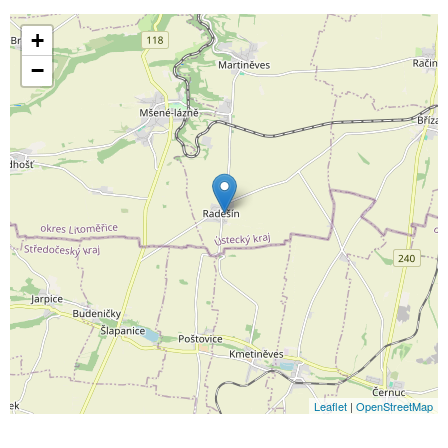
+
−
Leaflet
|
OpenStreetMap