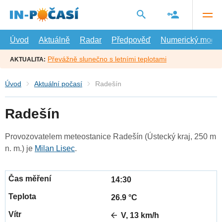
Přejít
na
hlavní
obsah
Úvod
Aktuálně
Radar
Předpověď
Numerický model
Převážně slunečno s letními teplotami
AKTUALITA:
Úvod
Aktuální počasí
Radešín
Radešín
Provozovatelem meteostanice Radešín (Ústecký kraj, 250 m
n. m.) je
Milan Lisec
.
14:30
26.9 °C
V, 13 km/h