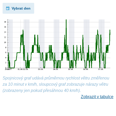
Vybrat den
Spojnicový graf udává průměrnou rychlost větru změřenou
za 10 minut v km/h, sloupcový graf zobrazuje nárazy větru
(zobrazeny jen pokud přesáhnou 40 km/h).
Zobrazit v tabulce