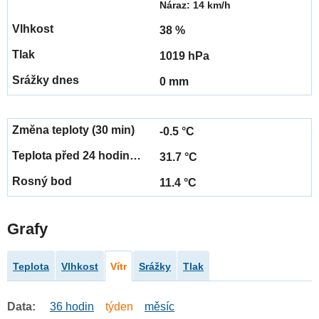
Náraz: 14 km/h
38 %
1019 hPa
0 mm
-0.5 °C
31.7 °C
11.4 °C
Grafy
Teplota
Vlhkost
Vítr
Srážky
Tlak
Data:
36 hodin
týden
měsíc