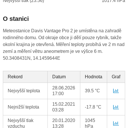
Nejvyšší tlak (23:56)
1017.4 hPa
O stanici
Meteostanice Davis Vantage Pro 2 je umístěna na zahradě
rodinného domu. Od okraje obce ji dělí pouze rybník, takže
okolní krajina je otevřená. Měření teploty probíhá ve 2 m nad
zemí a měření větru aneometrem je ve výšce 6 m.
50.3408431N, 14.1459644E
Rekord
Datum
Hodnota
Graf
28.06.2026
Nejvyšší teplota
39.5 °C
17:00
15.02.2021
Nejnižší teplota
-17.8 °C
03:28
Nejvyšší tlak
20.01.2020
1045
vzduchu
13:28
hPa