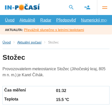
Přejít
na
hlavní
obsah
Úvod
Aktuálně
Radar
Předpověď
Numerický model
Převážně slunečno s letními teplotami
AKTUALITA:
Úvod
Aktuální počasí
Stožec
Stožec
Provozovatelem meteostanice Stožec (Jihočeský kraj, 805
m n. m.) je Karel Čihák.
01:32
15.5 °C